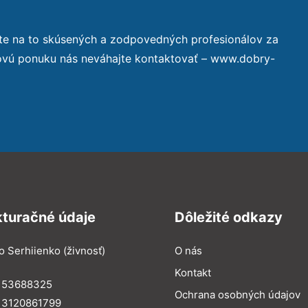
te na to skúsených a zodpovedných profesionálov za
novú ponuku nás neváhajte kontaktovať – www.dobry-
kturačné údaje
Dôležité odkazy
o Serhiienko (živnosť)
O nás
Kontakt
: 53688325
Ochrana osobných údajov
: 3120861799