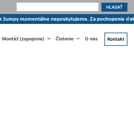
HĽADAŤ
 momentálne neposkytujeme. Za pochopenie ďakujeme.
Montáž (zapojenie)
Čistenie
O nás
Kontakt
Hviezdoslavov