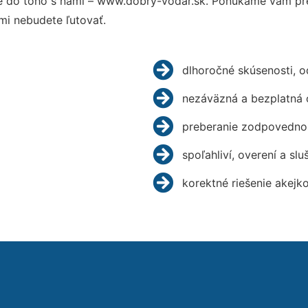
 do toho s nami – www.dobry-vodar.sk. Ponúkame vám pre
mi nebudete ľutovať.
dlhoročné skúsenosti, 
nezáväzná a bezplatná 
preberanie zodpovednos
spoľahliví, overení a slu
korektné riešenie akejk