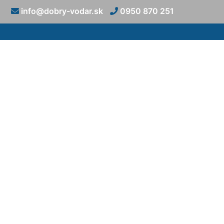
info@dobry-vodar.sk
0950 870 251
Batérie na okr