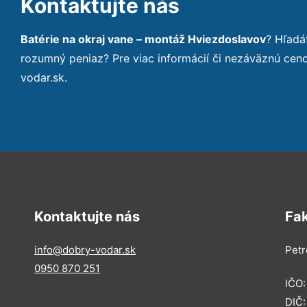
Kontaktujte nás
Batérie na okraj vane – montáž Hviezdoslavov
? Hľadá
rozumný peniaz? Pre viac informácií či nezáväznú ce
vodar.sk.
Kontaktujte nás
Fa
info@dobry-vodar.sk
Petr
0950 870 251
IČO
DIČ