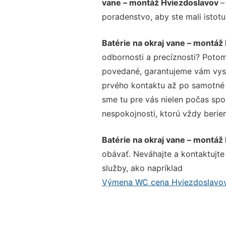
vane – montáž Hviezdoslavov
–
poradenstvo, aby ste mali istot
Batérie na okraj vane – montáž
odbornosti a precíznosti? Potom
povedané, garantujeme vám vysok
prvého kontaktu až po samotné 
sme tu pre vás nielen počas spol
nespokojnosti, ktorú vždy beriem
Batérie na okraj vane – montáž
obávať. Neváhajte a kontaktujte n
služby, ako napríklad
Výmena WC cena Hviezdoslavo