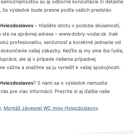
 samozrejmosťou sú aj odborné konzultácie či detailné
u, že výsledok bude presne podľa vašich predstáv.
 Hviezdoslavov
– hľadáte istotu v podobe skúseností,
 ste na správnej adrese – www.dobry-vodar.sk. Inak
ú profesionalitu, serióznosť a korektné jednanie od
dokončenie vašej zákazky. Keďže aj my sme iba ľudia,
upráce, ale aj v prípade riešenia prípadnej
e vážne a snažíme sa ju vyriešiť k vašej spokojnosti.
 Hviezdoslavov
? S nami sa o výsledok nemusíte
ás pre viac informácií. Prezrite si aj ďalšie naše
v
,
Montáž závesnej WC misy Hviezdoslavov
.