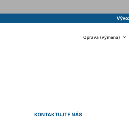
Vývoz žumpy
Oprava (výmena)
aj vane - montáž 
KONTAKTUJTE NÁS