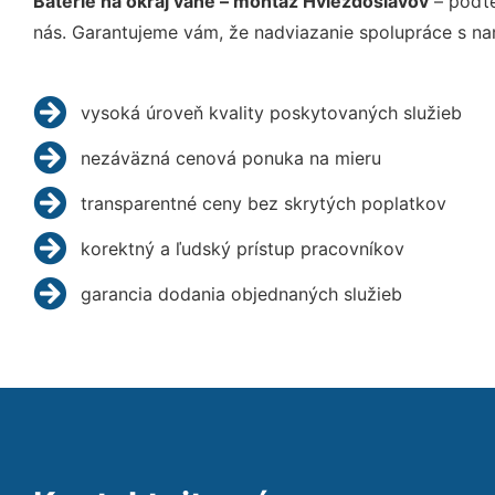
Batérie na okraj vane – montáž Hviezdoslavov
– poďte
nás. Garantujeme vám, že nadviazanie spolupráce s na
vysoká úroveň kvality poskytovaných služieb
nezáväzná cenová ponuka na mieru
transparentné ceny bez skrytých poplatkov
korektný a ľudský prístup pracovníkov
garancia dodania objednaných služieb