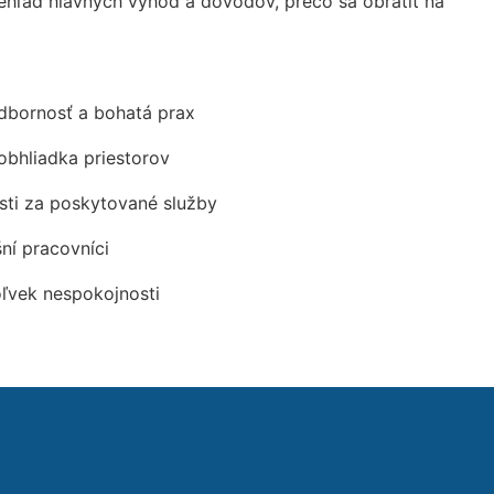
hľad hlavných výhod a dôvodov, prečo sa obrátiť na
odbornosť a bohatá prax
obhliadka priestorov
ti za poskytované služby
šní pracovníci
oľvek nespokojnosti