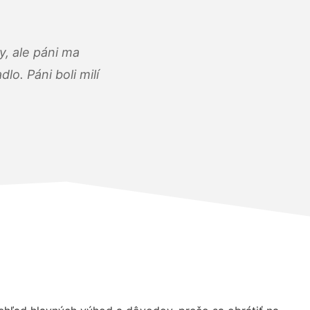
, ale páni ma
o. Páni boli milí