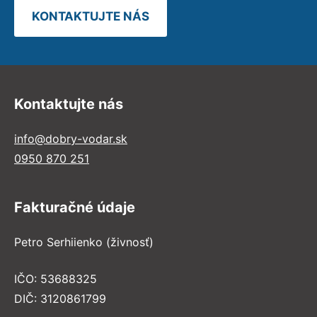
KONTAKTUJTE NÁS
Kontaktujte nás
info@dobry-vodar.sk
0950 870 251
Fakturačné údaje
Petro Serhiienko (živnosť)
IČO: 53688325
DIČ: 3120861799