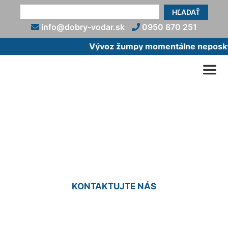
HĽADAŤ
info@dobry-vodar.sk
0950 870 251
Vývoz žumpy momentálne neposkytu
Vodoinštalačné práce cena
Deutsch Haslau
KONTAKTUJTE NÁS