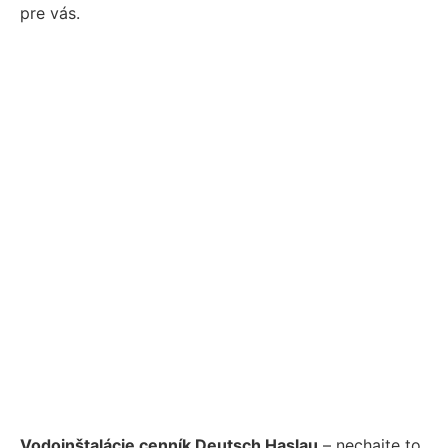
pre vás.
Vodoinštalácie cenník Deutsch Haslau
– nechajte to