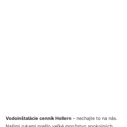
Vodoinštalácie cenník Hollern
– nechajte to na nás.
Našimi rukami prešlo veľké množstvo spokojných