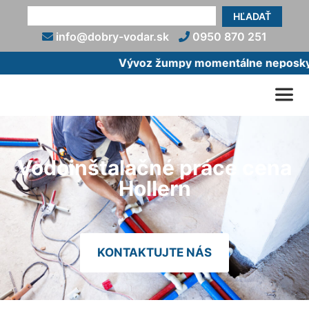
HĽADAŤ
info@dobry-vodar.sk
0950 870 251
Vývoz žumpy momentálne neposkytuj
Vodoinštalačné práce cena
Hollern
KONTAKTUJTE NÁS