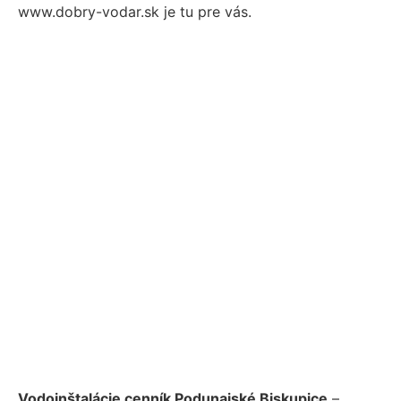
www.dobry-vodar.sk je tu pre vás.
Vodoinštalácie cenník Podunajské Biskupice
–