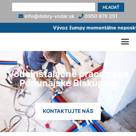
HĽADAŤ
info@dobry-vodar.sk
0950 870 251
Vývoz žumpy momentálne neposkytu
Vodoinštalačné práce cena
Podunajské Biskupice
KONTAKTUJTE NÁS