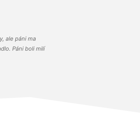
, ale páni ma
o. Páni boli milí