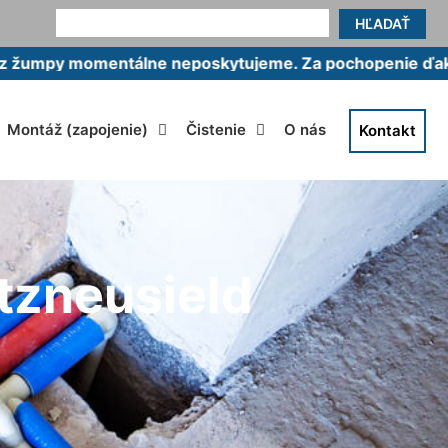
HĽADAŤ
omentálne neposkytujeme. Za pochopenie ďakujeme.
Montáž (zapojenie)
Čistenie
O nás
Kontakt
tzneusield