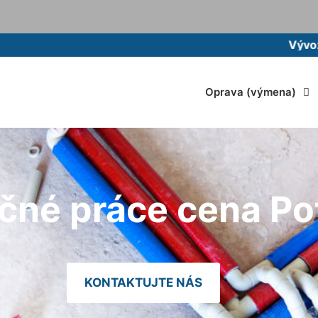
Vývoz žumpy m
Oprava (výmena)
čné práce cena Po
KONTAKTUJTE NÁS