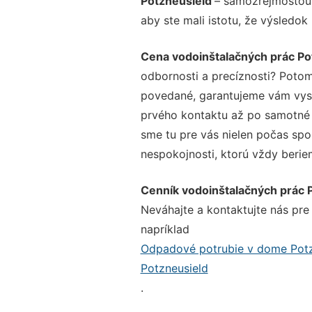
Potzneusield
– samozrejmosťou 
aby ste mali istotu, že výsledok
Cena vodoinštalačných prác Po
odbornosti a precíznosti? Potom
povedané, garantujeme vám vysok
prvého kontaktu až po samotné 
sme tu pre vás nielen počas spol
nespokojnosti, ktorú vždy beriem
Cenník vodoinštalačných prác 
Neváhajte a kontaktujte nás pre v
napríklad
Odpadové potrubie v dome Potz
Potzneusield
.