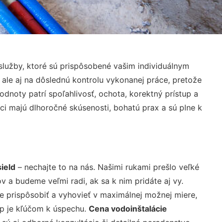
lužby, ktoré sú prispôsobené vašim individuálnym
 ale aj na dôslednú kontrolu vykonanej práce, pretože
noty patrí spoľahlivosť, ochota, korektný prístup a
i majú dlhoročné skúsenosti, bohatú prax a sú plne k
ield
– nechajte to na nás. Našimi rukami prešlo veľké
a budeme veľmi radi, ak sa k nim pridáte aj vy.
 prispôsobiť a vyhovieť v maximálnej možnej miere,
up je kľúčom k úspechu.
Cena vodoinštalácie