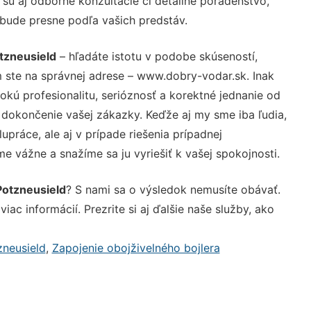
sú aj odborné konzultácie či detailné poradenstvo,
 bude presne podľa vašich predstáv.
tzneusield
– hľadáte istotu v podobe skúseností,
 ste na správnej adrese – www.dobry-vodar.sk. Inak
ú profesionalitu, serióznosť a korektné jednanie od
dokončenie vašej zákazky. Keďže aj my sme iba ľudia,
upráce, ale aj v prípade riešenia prípadnej
e vážne a snažíme sa ju vyriešiť k vašej spokojnosti.
Potzneusield
? S nami sa o výsledok nemusíte obávať.
iac informácií. Prezrite si aj ďalšie naše služby, ako
neusield
,
Zapojenie obojživelného bojlera