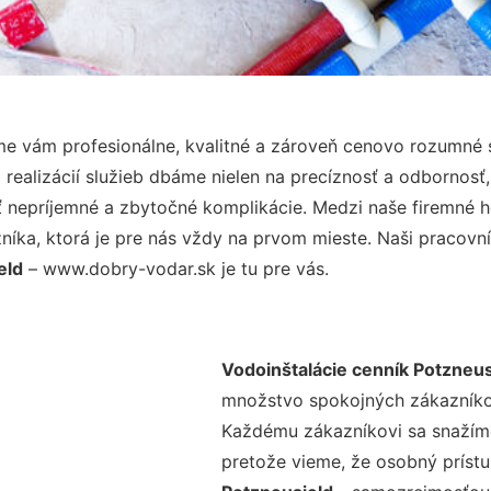
e vám profesionálne, kvalitné a zároveň cenovo rozumné s
realizácií služieb dbáme nielen na precíznosť a odbornosť,
nepríjemné a zbytočné komplikácie. Medzi naše firemné hod
ka, ktorá je pre nás vždy na prvom mieste. Naši pracovníc
eld
– www.dobry-vodar.sk je tu pre vás.
Vodoinštalácie cenník Potzneus
množstvo spokojných zákazníkov 
Každému zákazníkovi sa snažíme
pretože vieme, že osobný príst