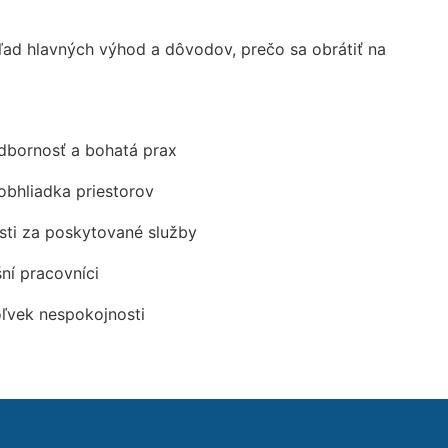
ad hlavných výhod a dôvodov, prečo sa obrátiť na
odbornosť a bohatá prax
obhliadka priestorov
ti za poskytované služby
šní pracovníci
oľvek nespokojnosti