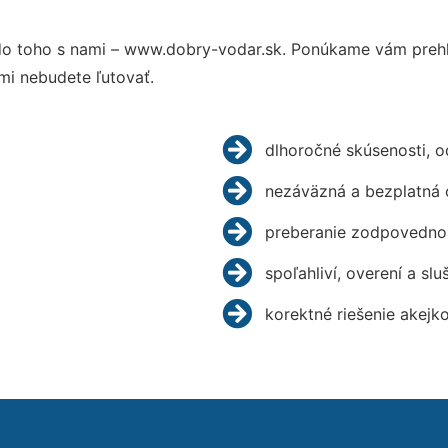
o toho s nami – www.dobry-vodar.sk. Ponúkame vám prehľ
mi nebudete ľutovať.
dlhoročné skúsenosti, 
nezáväzná a bezplatná 
preberanie zodpovednos
spoľahliví, overení a slu
korektné riešenie akejk