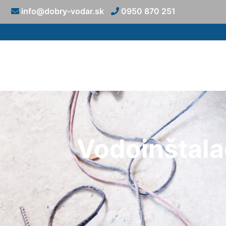
info@dobry-vodar.sk
0950 870 251
Vodoinštala