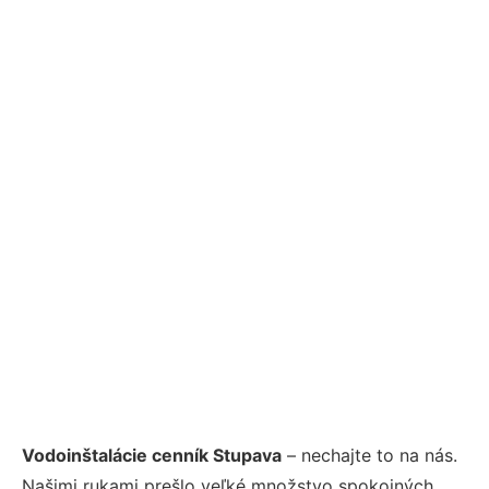
Vodoinštalácie cenník Stupava
– nechajte to na nás.
Našimi rukami prešlo veľké množstvo spokojných