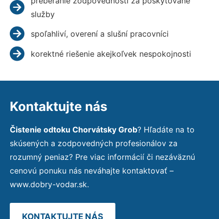
preberanie zodpovednosti za poskytované
služby
spoľahliví, overení a slušní pracovníci
korektné riešenie akejkoľvek nespokojnosti
Kontaktujte nás
Čistenie odtoku Chorvátsky Grob
? Hľadáte na to
skúsených a zodpovedných profesionálov za
rozumný peniaz? Pre viac informácií či nezáväznú
cenovú ponuku nás neváhajte kontaktovať –
www.dobry-vodar.sk.
KONTAKTUJTE NÁS