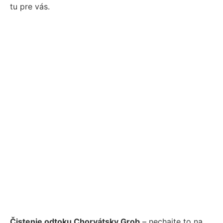
tu pre vás.
Čistenie odtoku Chorvátsky Grob
– nechajte to na