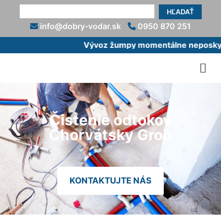
HĽADAŤ
info@dobry-vodar.sk
0950 870 251
Vývoz žumpy momentálne neposkytuj
Čistenie odtokov
Chorvátsky Grob
KONTAKTUJTE NÁS