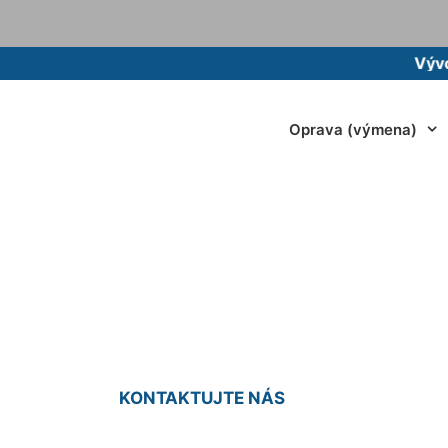
Vývoz žump
Oprava (výmena)
rchového odtoku N
KONTAKTUJTE NÁS