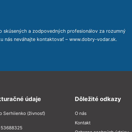
to skúsených a zodpovedných profesionálov za rozumný
ku nás neváhajte kontaktovať – www.dobry-vodar.sk.
kturačné údaje
Dôležité odkazy
o Serhiienko (živnosť)
O nás
Kontakt
: 53688325