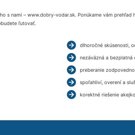
ho s nami – www.dobry-vodar.sk. Ponúkame vám prehľad hl
budete ľutovať.
dlhoročné skúsenosti, 
nezáväzná a bezplatná 
preberanie zodpovednos
spoľahliví, overení a slu
korektné riešenie akejk