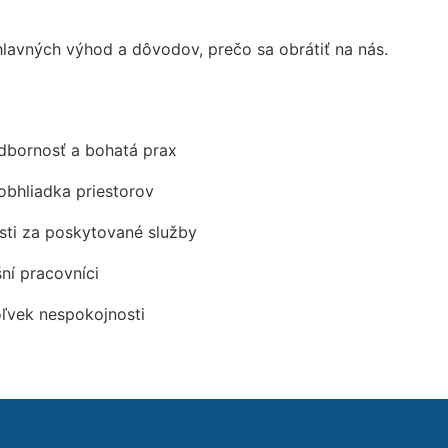
avných výhod a dôvodov, prečo sa obrátiť na nás.
odbornosť a bohatá prax
obhliadka priestorov
ti za poskytované služby
šní pracovníci
oľvek nespokojnosti