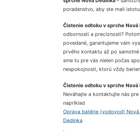
sprche Nová Dedinka
– samozre
poradenstvo, aby ste mali istot
Čistenie odtoku v sprche Nová
odbornosti a precíznosti? Potom
povedané, garantujeme vám vysok
prvého kontaktu až po samotné 
sme tu pre vás nielen počas spol
nespokojnosti, ktorú vždy beriem
Čistenie odtoku v sprche Nová
Neváhajte a kontaktujte nás pre v
napríklad
Oprava batérie (vodovod) Nová
Dedinka
.