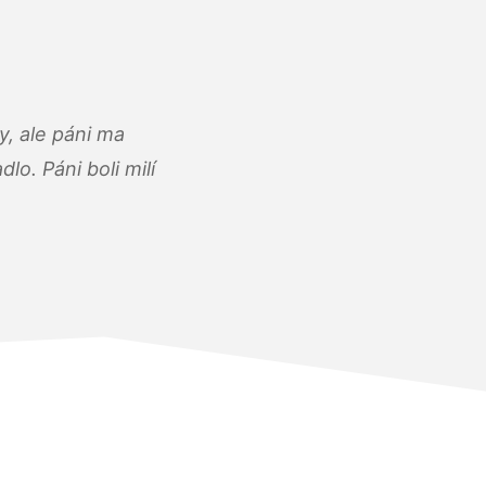
, ale páni ma
o. Páni boli milí