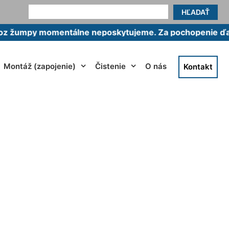
HĽADAŤ
y momentálne neposkytujeme. Za pochopenie ďakujeme
Montáž (zapojenie)
Čistenie
O nás
Kontakt
ová Dedinka