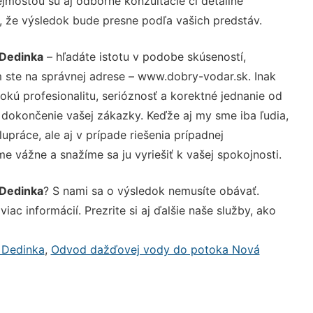
jmosťou sú aj odborné konzultácie či detailné
u, že výsledok bude presne podľa vašich predstáv.
 Dedinka
– hľadáte istotu v podobe skúseností,
 ste na správnej adrese – www.dobry-vodar.sk. Inak
ú profesionalitu, serióznosť a korektné jednanie od
dokončenie vašej zákazky. Keďže aj my sme iba ľudia,
upráce, ale aj v prípade riešenia prípadnej
e vážne a snažíme sa ju vyriešiť k vašej spokojnosti.
 Dedinka
? S nami sa o výsledok nemusíte obávať.
iac informácií. Prezrite si aj ďalšie naše služby, ako
 Dedinka
,
Odvod dažďovej vody do potoka Nová