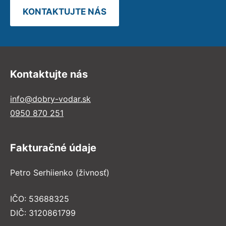
KONTAKTUJTE NÁS
Kontaktujte nás
info@dobry-vodar.sk
0950 870 251
Fakturačné údaje
Petro Serhiienko (živnosť)
IČO: 53688325
DIČ: 3120861799