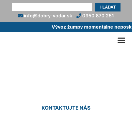
HĽADAŤ
info@dobry-vodar.sk
0950 870 251
Vývoz žumpy momentálne neposkytu
Čistenie sprchového
odtoku Staré Mesto
KONTAKTUJTE NÁS