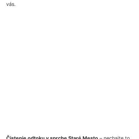
vás.
Čistenie odtoku v sprche Staré Mesto
– nechajte to