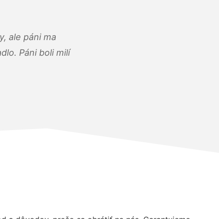
, ale páni ma
o. Páni boli milí