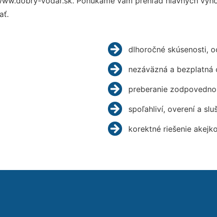
www.dobry-vodar.sk. Ponúkame vám prehľad hlavných výhod
ať.
dlhoročné skúsenosti, 
nezáväzná a bezplatná 
preberanie zodpovednos
spoľahliví, overení a slu
korektné riešenie akejk