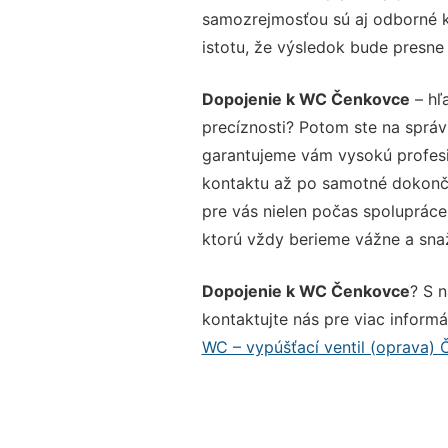
samozrejmosťou sú aj odborné ko
istotu, že výsledok bude presne
Dopojenie k WC Čenkovce
– hľ
precíznosti? Potom ste na sprá
garantujeme vám vysokú profesio
kontaktu až po samotné dokonče
pre vás nielen počas spolupráce,
ktorú vždy berieme vážne a snaží
Dopojenie k WC Čenkovce
? S 
kontaktujte nás pre viac informác
WC – vypúšťací ventil (oprava)