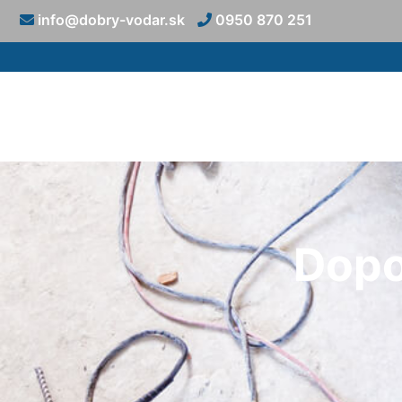
info@dobry-vodar.sk
0950 870 251
Dopo