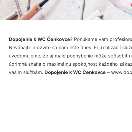
Dopojenie k WC Čenkovce
? Ponúkame vám profesioná
Neváhajte a ozvite sa nám ešte dnes. Pri realizácií sl
uvedomujeme, že aj malé pochybenie môže spôsobiť nep
úprimná snaha o maximálnu spokojnosť každého zákazní
vašim službám.
Dopojenie k WC Čenkovce
– www.dobry