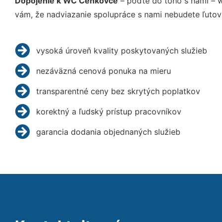
Dopojenie k WC Čenkovce
– poďte do toho s nami – 
vám, že nadviazanie spolupráce s nami nebudete ľutov
vysoká úroveň kvality poskytovaných služieb
nezáväzná cenová ponuka na mieru
transparentné ceny bez skrytých poplatkov
korektný a ľudský prístup pracovníkov
garancia dodania objednaných služieb