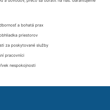
 a dôvodov, prečo sa obrátiť na nás. Garantujeme
odbornosť a bohatá prax
obhliadka priestorov
ti za poskytované služby
šní pracovníci
oľvek nespokojnosti