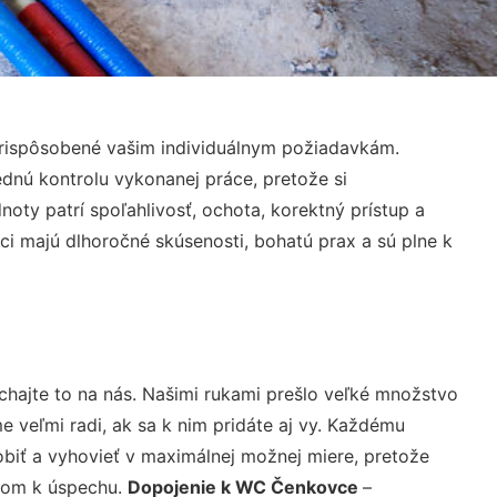
prispôsobené vašim individuálnym požiadavkám.
lednú kontrolu vykonanej práce, pretože si
ty patrí spoľahlivosť, ochota, korektný prístup a
i majú dlhoročné skúsenosti, bohatú prax a sú plne k
chajte to na nás. Našimi rukami prešlo veľké množstvo
veľmi radi, ak sa k nim pridáte aj vy. Každému
biť a vyhovieť v maximálnej možnej miere, pretože
účom k úspechu.
Dopojenie k WC Čenkovce
–