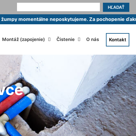
HĽADAŤ
momentálne neposkytujeme. Za pochopenie ďakujeme.
Montáž (zapojenie)
Čistenie
O nás
Kontakt
vce