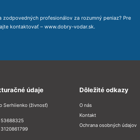
 a zodpovedných profesionálov za rozumný peniaz? Pre
ajte kontaktovať – www.dobry-vodar.sk.
kturačné údaje
Dôležité odkazy
o Serhiienko (živnosť)
O nás
Kontakt
: 53688325
Ochrana osobných údajov
: 3120861799