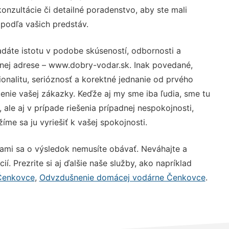
nzultácie či detailné poradenstvo, aby ste mali
 podľa vašich predstáv.
adáte istotu v podobe skúseností, odbornosti a
vnej adrese – www.dobry-vodar.sk. Inak povedané,
nalitu, serióznosť a korektné jednanie od prvého
nie vašej zákazky. Keďže aj my sme iba ľudia, sme tu
 ale aj v prípade riešenia prípadnej nespokojnosti,
me sa ju vyriešiť k vašej spokojnosti.
nami sa o výsledok nemusíte obávať. Neváhajte a
ií. Prezrite si aj ďalšie naše služby, ako napríklad
 Čenkovce
,
Odvzdušnenie domácej vodárne Čenkovce
.