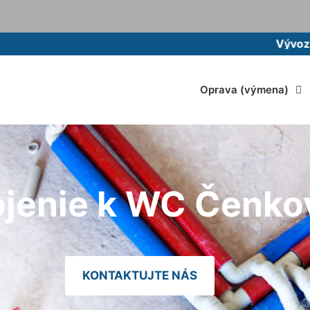
Vývoz žumpy 
Oprava (výmena)
jenie k WC Čenko
KONTAKTUJTE NÁS