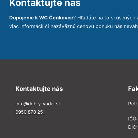
Kontaktujte nás
Dopojenie k WC Čenkovce
? Hľadáte na to skúsených
viac informácií či nezáväznú cenovú ponuku nás neváh
Kontaktujte nás
Fa
info@dobry-vodar.sk
Petr
0950 870 251
IČO
DIČ