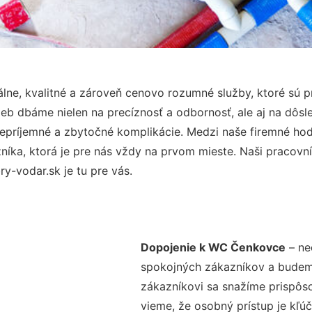
lne, kvalitné a zároveň cenovo rozumné služby, ktoré sú 
užieb dbáme nielen na precíznosť a odbornosť, ale aj na dôs
ríjemné a zbytočné komplikácie. Medzi naše firemné hodno
ka, ktorá je pre nás vždy na prvom mieste. Naši pracovníc
-vodar.sk je tu pre vás.
Dopojenie k WC Čenkovce
– ne
spokojných zákazníkov a budeme 
zákazníkovi sa snažíme prispôso
vieme, že osobný prístup je kľ