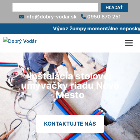
HĽADAŤ
info@dobry-vodar.sk
0950 870 251
Vývoz žumpy momentálne neposkytuj
Inštalácia stolovej
umývačky riadu Nové
Mesto
KONTAKTUJTE NÁS