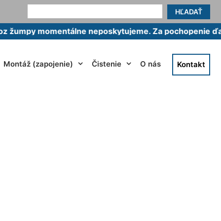
HĽADAŤ
y momentálne neposkytujeme. Za pochopenie ďakujeme
Montáž (zapojenie)
Čistenie
O nás
Kontakt
du Podunajské