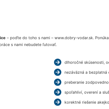
ice
– poďte do toho s nami – www.dobry-vodar.sk. Ponúka
práce s nami nebudete ľutovať.
dlhoročné skúsenosti, 
nezáväzná a bezplatná 
preberanie zodpovednos
spoľahliví, overení a slu
korektné riešenie akejk