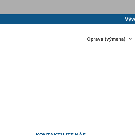
Vývoz žump
Oprava (výmena)
lovej umývačky ria
Biskupice
KONTAKTUJTE NÁS