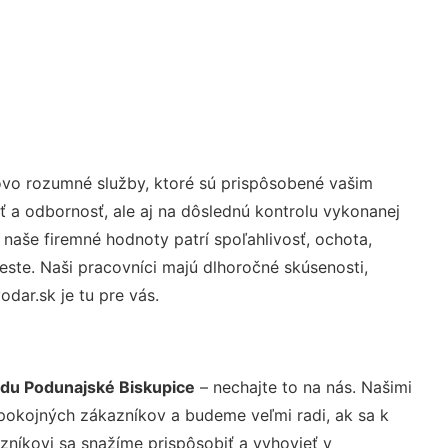
ovo rozumné služby, ktoré sú prispôsobené vašim
ť a odbornosť, ale aj na dôslednú kontrolu vykonanej
aše firemné hodnoty patrí spoľahlivosť, ochota,
ste. Naši pracovníci majú dlhoročné skúsenosti,
ar.sk je tu pre vás.
iadu Podunajské Biskupice
– nechajte to na nás. Našimi
pokojných zákazníkov a budeme veľmi radi, ak sa k
zníkovi sa snažíme prispôsobiť a vyhovieť v