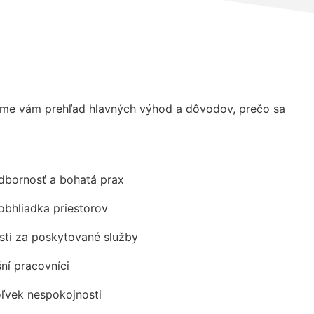
me vám prehľad hlavných výhod a dôvodov, prečo sa
odbornosť a bohatá prax
obhliadka priestorov
ti za poskytované služby
šní pracovníci
oľvek nespokojnosti