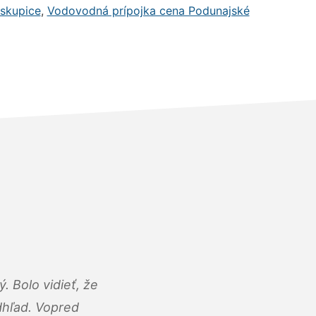
skupice
,
Vodovodná prípojka cena Podunajské
 Bolo vidieť, že
adhľad. Vopred