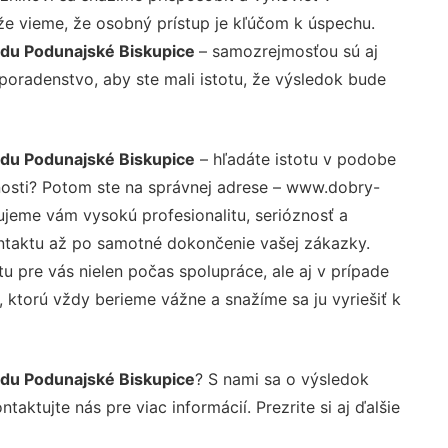
že vieme, že osobný prístup je kľúčom k úspechu.
iadu Podunajské Biskupice
– samozrejmosťou sú aj
 poradenstvo, aby ste mali istotu, že výsledok bude
iadu Podunajské Biskupice
– hľadáte istotu v podobe
nosti? Potom ste na správnej adrese – www.dobry-
ujeme vám vysokú profesionalitu, serióznosť a
ntaktu až po samotné dokončenie vašej zákazky.
u pre vás nielen počas spolupráce, ale aj v prípade
, ktorú vždy berieme vážne a snažíme sa ju vyriešiť k
iadu Podunajské Biskupice
? S nami sa o výsledok
aktujte nás pre viac informácií. Prezrite si aj ďalšie