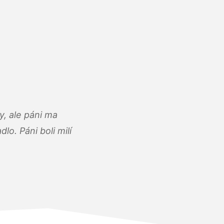
, ale páni ma
o. Páni boli milí