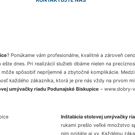
ice
? Ponúkame vám profesionálne, kvalitné a zároveň cen
šte dnes. Pri realizácií služieb dbáme nielen na precíznos
 môže spôsobiť nepríjemné a zbytočné komplikácie. Medzi n
osť každého zákazníka, ktorá je pre nás vždy na prvom mie
lovej umývačky riadu Podunajské Biskupice
– www.dobry-vod
Inštalácia stolovej umývačky r
rukami prešlo veľké množstvo s
nim pridáte aj vy. Každému záka