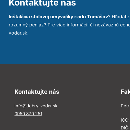
Kontaktujte nás
Inštalácia stolovej umývačky riadu Tomášov
? Hľadáte
rozumný peniaz? Pre viac informácií či nezáväznú ce
vodar.sk.
Kontaktujte nás
Fa
info@dobry-vodar.sk
Petr
0950 870 251
IČO
DIČ