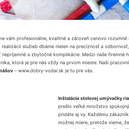
e vám profesionálne, kvalitné a zároveň cenovo rozumné s
realizácií služieb dbáme nielen na precíznosť a odbornosť,
nepríjemné a zbytočné komplikácie. Medzi naše firemné hod
ka, ktorá je pre nás vždy na prvom mieste. Naši pracovníc
omášov
– www.dobry-vodar.sk je tu pre vás.
Inštalácia stolovej umývačky r
prešlo veľké množstvo spokojný
pridáte aj vy. Každému zákazník
možnej miere, pretože vieme, ž