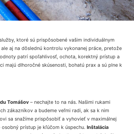
lužby, ktoré sú prispôsobené vašim individuálnym
 ale aj na dôslednú kontrolu vykonanej práce, pretože
noty patrí spoľahlivosť, ochota, korektný prístup a
i majú dlhoročné skúsenosti, bohatú prax a sú plne k
iadu Tomášov
– nechajte to na nás. Našimi rukami
ch zákazníkov a budeme veľmi radi, ak sa k nim
ovi sa snažíme prispôsobiť a vyhovieť v maximálnej
e osobný prístup je kľúčom k úspechu.
Inštalácia