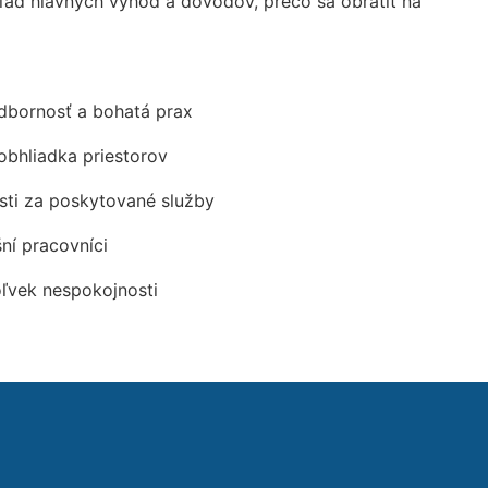
ad hlavných výhod a dôvodov, prečo sa obrátiť na
odbornosť a bohatá prax
obhliadka priestorov
ti za poskytované služby
šní pracovníci
oľvek nespokojnosti