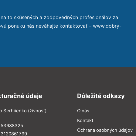
 na to skúsených a zodpovedných profesionálov za
novú ponuku nás neváhajte kontaktovať – www.dobry-
kturačné údaje
Dôležité odkazy
o Serhiienko (živnosť)
O nás
Kontakt
: 53688325
Ochrana osobných údajov
: 3120861799