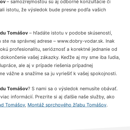
šov
– samozrejmosťou sú aj odborné konzultácie či
ali istotu, že výsledok bude presne podľa vašich
iadu Tomášov
– hľadáte istotu v podobe skúseností,
 ste na správnej adrese – www.dobry-vodar.sk. Inak
ú profesionalitu, serióznosť a korektné jednanie od
dokončenie vašej zákazky. Keďže aj my sme iba ľudia,
upráce, ale aj v prípade riešenia prípadnej
e vážne a snažíme sa ju vyriešiť k vašej spokojnosti.
iadu Tomášov
? S nami sa o výsledok nemusíte obávať.
iac informácií. Prezrite si aj ďalšie naše služby, ako
ad Tomášov
,
Montáž sprchového žľabu Tomášov
.