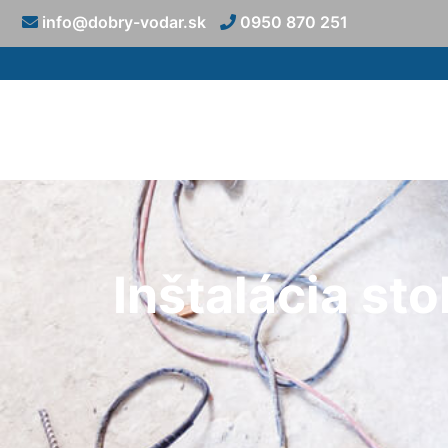
info@dobry-vodar.sk
0950 870 251
Inštalácia st