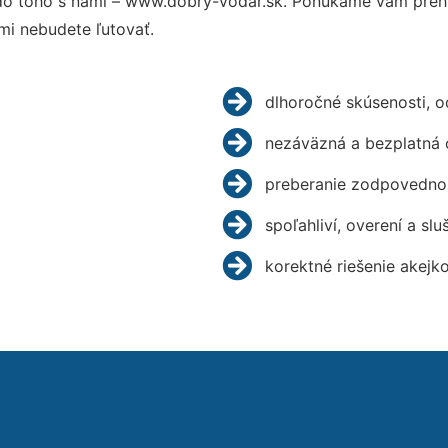
o toho s nami – www.dobry-vodar.sk. Ponúkame vám prehľ
mi nebudete ľutovať.
dlhoročné skúsenosti, 
nezáväzná a bezplatná 
preberanie zodpovednos
spoľahliví, overení a slu
korektné riešenie akejk