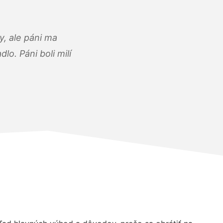
, ale páni ma
o. Páni boli milí