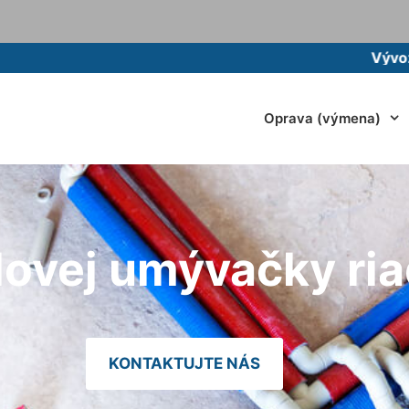
Vývoz žumpy m
Oprava (výmena)
olovej umývačky r
KONTAKTUJTE NÁS