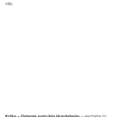
vás.
Krtko – čistenie potrubia Hundsheim
– nechajte to