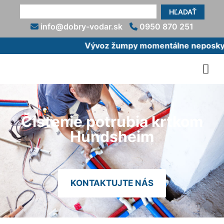
HĽADAŤ
info@dobry-vodar.sk
0950 870 251
Vývoz žumpy momentálne neposkytuj
Čistenie potrubia krtkom
Hundsheim
KONTAKTUJTE NÁS