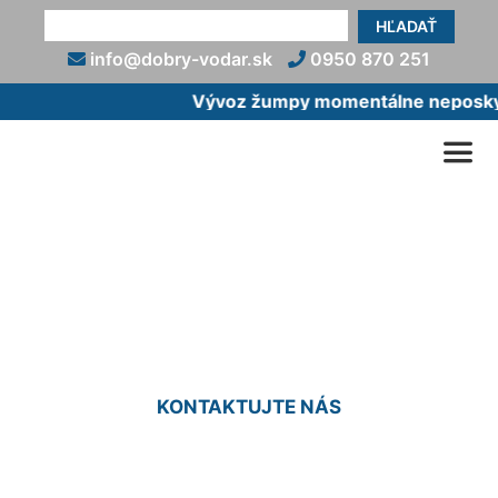
HĽADAŤ
info@dobry-vodar.sk
0950 870 251
Vývoz žumpy momentálne neposkytu
Montáž bojlera cena
Devínska Nová Ves
KONTAKTUJTE NÁS