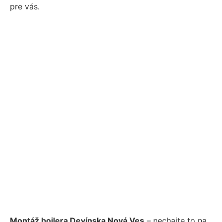
pre vás.
Montáž bojlera Devínska Nová Ves
– nechajte to na