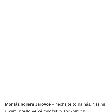
Montáž bojlera Jarovce
– nechajte to na nás. Našimi
rukami prešlo veľké množstvo spokojných