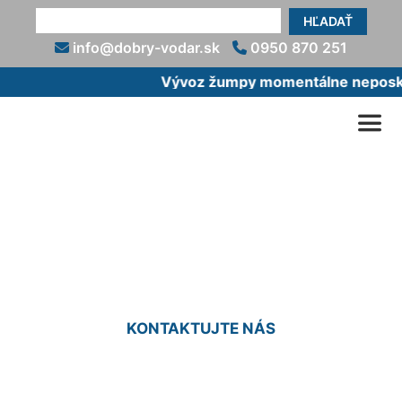
HĽADAŤ
info@dobry-vodar.sk
0950 870 251
Vývoz žumpy momentálne neposkyt
Montáž bojlera cena
Jarovce
KONTAKTUJTE NÁS