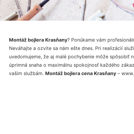
Montáž bojlera Krasňany
? Ponúkame vám profesionáln
Neváhajte a ozvite sa nám ešte dnes. Pri realizácií sl
uvedomujeme, že aj malé pochybenie môže spôsobiť nep
úprimná snaha o maximálnu spokojnosť každého zákazní
vašim službám.
Montáž bojlera cena Krasňany
– www.d