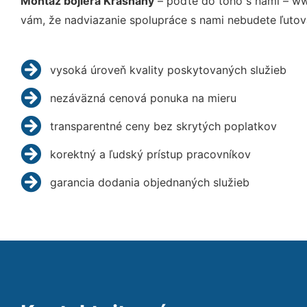
Montáž bojlera Krasňany
– poďte do toho s nami – ww
vám, že nadviazanie spolupráce s nami nebudete ľutov
vysoká úroveň kvality poskytovaných služieb
nezáväzná cenová ponuka na mieru
transparentné ceny bez skrytých poplatkov
korektný a ľudský prístup pracovníkov
garancia dodania objednaných služieb