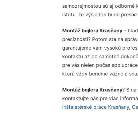
samozrejmosťou sú aj odborné ko
istotu, že výsledok bude presne
Montáž bojlera Krasňany
– hľad
precíznosti? Potom ste na sprá
garantujeme vám vysokú profesio
kontaktu až po samotné dokonče
pre vás nielen počas spolupráce,
ktorú vždy berieme vážne a snaží
Montáž bojlera Krasňany
? S na
kontaktujte nás pre viac informác
Inštalatérské práce Krasňany
,
Os