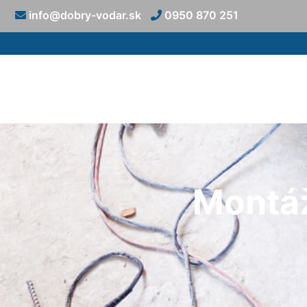
info@dobry-vodar.sk
0950 870 251
Montáž