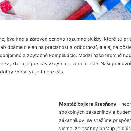
e, kvalitné a zároveň cenovo rozumné služby, ktoré sú pr
užieb dbáme nielen na precíznosť a odbornosť, ale aj na dôs
ríjemné a zbytočné komplikácie. Medzi naše firemné hodno
ka, ktorá je pre nás vždy na prvom mieste. Naši pracovníc
obry-vodar.sk je tu pre vás.
Montáž bojlera Krasňany
– nech
spokojných zákazníkov a budeme 
zákazníkovi sa snažíme prispôso
vieme, že osobný prístup je kľ