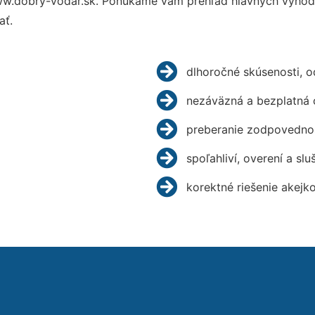
w.dobry-vodar.sk. Ponúkame vám prehľad hlavných výhod a
ať.
dlhoročné skúsenosti, 
nezáväzná a bezplatná 
preberanie zodpovednos
spoľahliví, overení a slu
korektné riešenie akejk