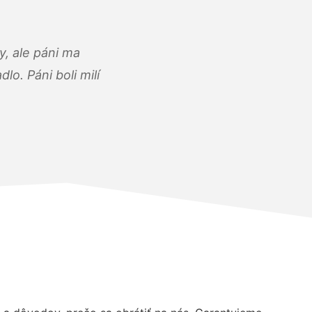
, ale páni ma
o. Páni boli milí