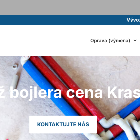
Vývoz žumpy m
Oprava (výmena)
 bojlera cena Kra
KONTAKTUJTE NÁS