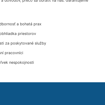
 dôvodov, prečo sa obrátiť na nás. Garantujeme
odbornosť a bohatá prax
obhliadka priestorov
ti za poskytované služby
šní pracovníci
oľvek nespokojnosti