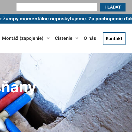
HĽADAŤ
omentálne neposkytujeme. Za pochopenie ďakujeme.
Montáž (zapojenie)
Čistenie
O nás
Kontakt
sňany