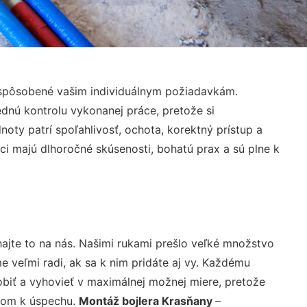
ispôsobené vašim individuálnym požiadavkám.
lednú kontrolu vykonanej práce, pretože si
ty patrí spoľahlivosť, ochota, korektný prístup a
i majú dlhoročné skúsenosti, bohatú prax a sú plne k
ajte to na nás. Našimi rukami prešlo veľké množstvo
veľmi radi, ak sa k nim pridáte aj vy. Každému
biť a vyhovieť v maximálnej možnej miere, pretože
účom k úspechu.
Montáž bojlera Krasňany
–