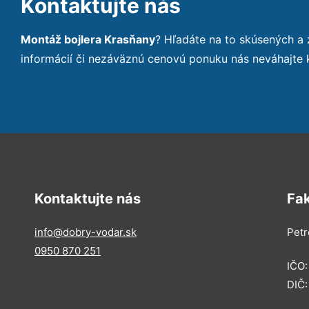
Kontaktujte nás
Montáž bojlera Krasňany
? Hľadáte na to skúsených a
informácií či nezáväznú cenovú ponuku nás neváhajte
Kontaktujte nás
Fa
info@dobry-vodar.sk
Petr
0950 870 251
IČO
DIČ