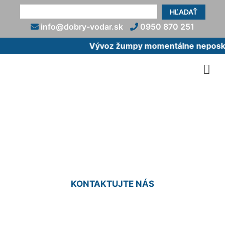
HĽADAŤ
info@dobry-vodar.sk
0950 870 251
Vývoz žumpy momentálne neposkyt
Montáž bojlera cena
Štvrtok na Ostrove
KONTAKTUJTE NÁS