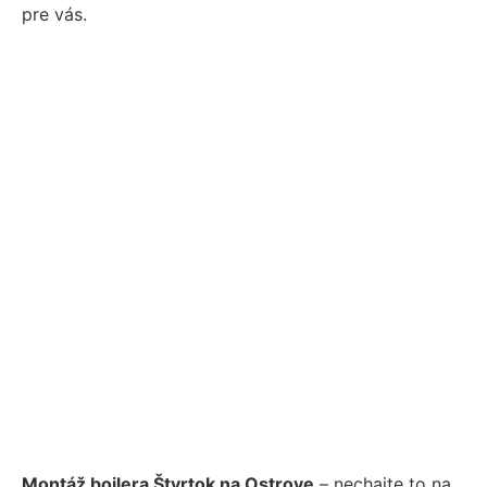
pre vás.
Montáž bojlera Štvrtok na Ostrove
– nechajte to na