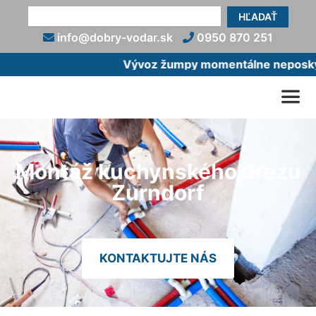
HĽADAŤ
info@dobry-vodar.sk
0950 870 251
Vývoz žumpy momentálne neposkytu
Montáž kuchynského drezu
Zurndorf
KONTAKTUJTE NÁS