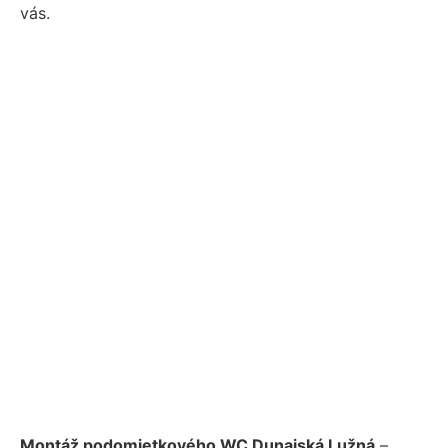
vás.
Montáž podomietkového WC Dunajská Lužná
–