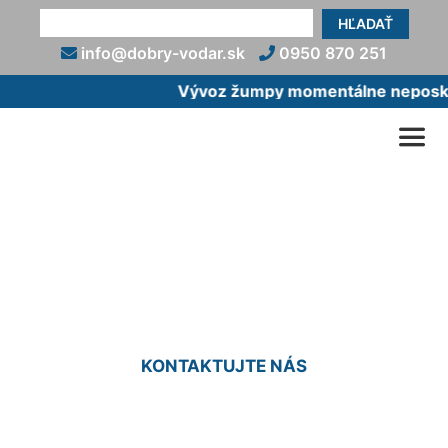
HĽADAŤ
info@dobry-vodar.sk
0950 870 251
Vývoz žumpy momentálne neposkyt
Montáž podomietkového
WC Dunajská Lužná
KONTAKTUJTE NÁS