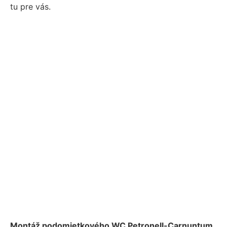
tu pre vás.
Montáž podomietkového WC Petronell-Carnuntum