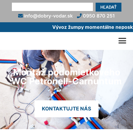
HĽADAŤ
info@dobry-vodar.sk
0950 870 251
Vývoz žumpy momentálne neposkytu
Montáž podomietkového
WC Petronell-Carnuntum
KONTAKTUJTE NÁS