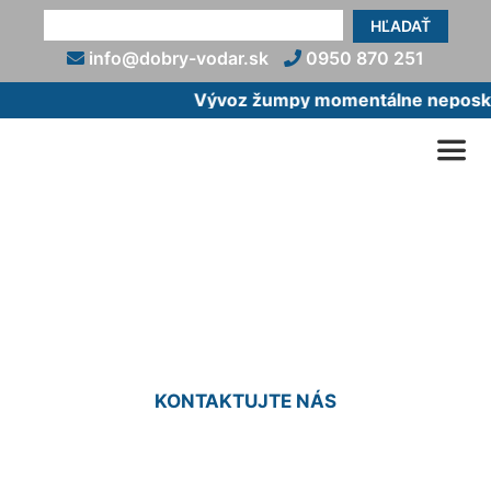
HĽADAŤ
info@dobry-vodar.sk
0950 870 251
Vývoz žumpy momentálne neposkytu
Montáž umývačky riadu
Bosch Deutsch Haslau
KONTAKTUJTE NÁS