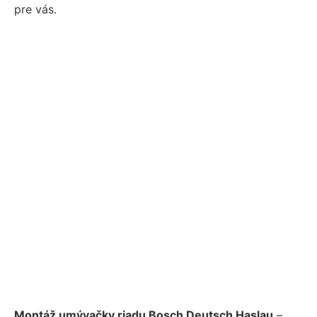
pre vás.
Montáž umývačky riadu Bosch Deutsch Haslau
–