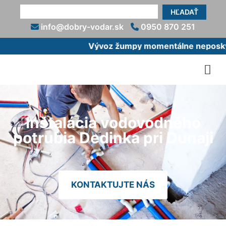
HĽADAŤ
info@dobry-vodar.sk
0950 870 251
Vývoz žumpy momentálne neposkytu
Inštalácia vodovodného
potrubia Dedinka pri Dunaji
KONTAKTUJTE NÁS