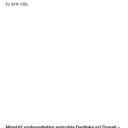
tu pre vás.
Montáž vodovodného potrubia Dedinka pri Dunaji
–