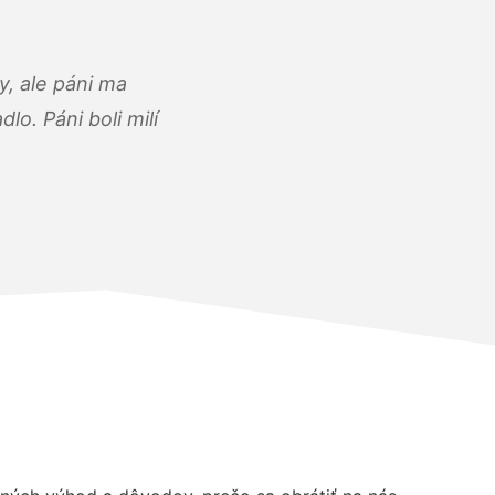
, ale páni ma
o. Páni boli milí