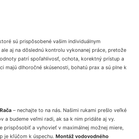
ktoré sú prispôsobené vašim individuálnym
 ale aj na dôslednú kontrolu vykonanej práce, pretože
noty patrí spoľahlivosť, ochota, korektný prístup a
i majú dlhoročné skúsenosti, bohatú prax a sú plne k
 Rača
– nechajte to na nás. Našimi rukami prešlo veľké
a budeme veľmi radi, ak sa k nim pridáte aj vy.
 prispôsobiť a vyhovieť v maximálnej možnej miere,
up je kľúčom k úspechu.
Montáž vodovodného