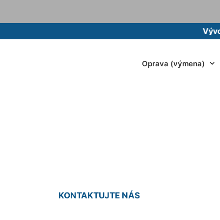
Vývoz žump
Oprava (výmena)
 vodovodného potr
KONTAKTUJTE NÁS