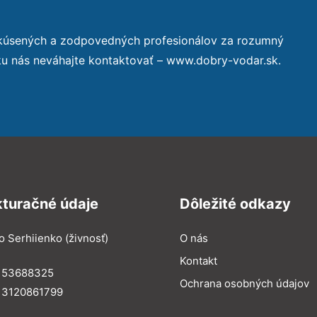
skúsených a zodpovedných profesionálov za rozumný
ku nás neváhajte kontaktovať – www.dobry-vodar.sk.
kturačné údaje
Dôležité odkazy
o Serhiienko (živnosť)
O nás
Kontakt
: 53688325
Ochrana osobných údajov
: 3120861799