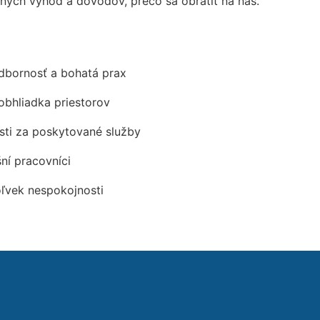
ých výhod a dôvodov, prečo sa obrátiť na nás.
odbornosť a bohatá prax
obhliadka priestorov
ti za poskytované služby
šní pracovníci
oľvek nespokojnosti