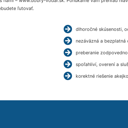
s nami – www.dobry-vodar.sk. Ponúkame vám prehľad hlavn
budete ľutovať.
dlhoročné skúsenosti, 
nezáväzná a bezplatná 
preberanie zodpovednos
spoľahliví, overení a slu
korektné riešenie akejk