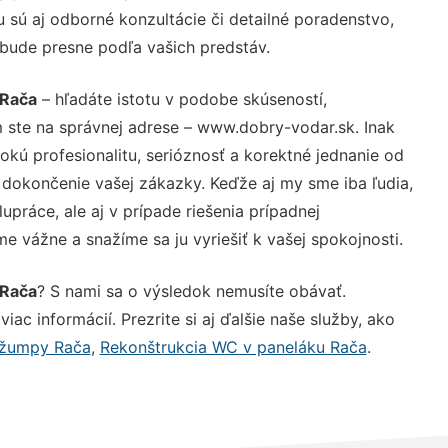
sú aj odborné konzultácie či detailné poradenstvo,
 bude presne podľa vašich predstáv.
 Rača
– hľadáte istotu v podobe skúseností,
 ste na správnej adrese – www.dobry-vodar.sk. Inak
ú profesionalitu, serióznosť a korektné jednanie od
dokončenie vašej zákazky. Keďže aj my sme iba ľudia,
upráce, ale aj v prípade riešenia prípadnej
e vážne a snažíme sa ju vyriešiť k vašej spokojnosti.
 Rača
? S nami sa o výsledok nemusíte obávať.
iac informácií. Prezrite si aj ďalšie naše služby, ako
 žumpy Rača
,
Rekonštrukcia WC v paneláku Rača
.