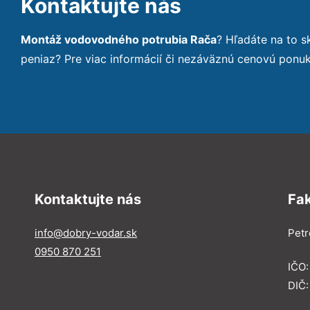
Kontaktujte nás
Montáž vodovodného potrubia Rača
? Hľadáte na to 
peniaz? Pre viac informácií či nezáväznú cenovú ponu
Kontaktujte nás
Fa
info@dobry-vodar.sk
Petr
0950 870 251
IČO
DIČ