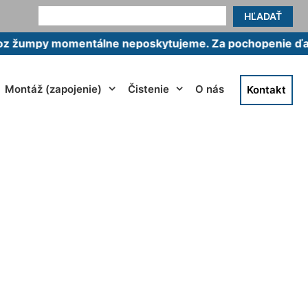
HĽADAŤ
y momentálne neposkytujeme. Za pochopenie ďakujeme
Montáž (zapojenie)
Čistenie
O nás
Kontakt
ubia Rača