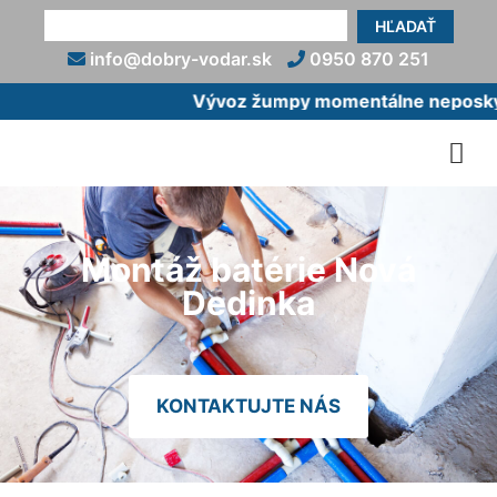
HĽADAŤ
info@dobry-vodar.sk
0950 870 251
Vývoz žumpy momentálne neposkytu
Montáž batérie Nová
Dedinka
KONTAKTUJTE NÁS