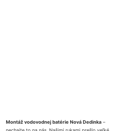
Montáž vodovodnej batérie Nová Dedinka
–
nechajte to na nás. Našimi rukami prešlo veľké