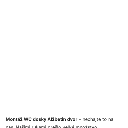
Montáž WC dosky Alžbetin dvor
– nechajte to na
nás. Našimi rukami prešlo veľké množstvo