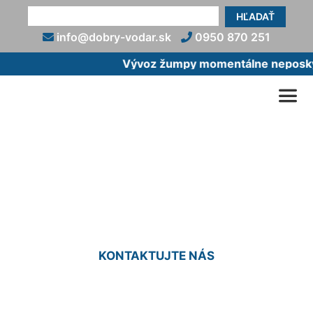
HĽADAŤ
info@dobry-vodar.sk
0950 870 251
Vývoz žumpy momentálne neposkytu
Montáž WC misy Alžbetin
dvor
KONTAKTUJTE NÁS