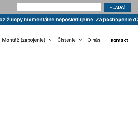
HĽADAŤ
y momentálne neposkytujeme. Za pochopenie ďakujeme
Montáž (zapojenie)
Čistenie
O nás
Kontakt
ákovo