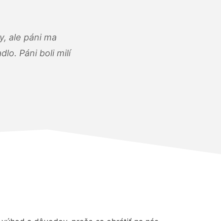
, ale páni ma
o. Páni boli milí