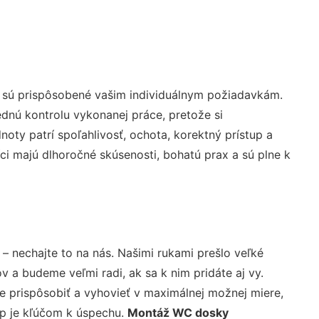
é sú prispôsobené vašim individuálnym požiadavkám.
lednú kontrolu vykonanej práce, pretože si
ty patrí spoľahlivosť, ochota, korektný prístup a
i majú dlhoročné skúsenosti, bohatú prax a sú plne k
– nechajte to na nás. Našimi rukami prešlo veľké
a budeme veľmi radi, ak sa k nim pridáte aj vy.
 prispôsobiť a vyhovieť v maximálnej možnej miere,
up je kľúčom k úspechu.
Montáž WC dosky