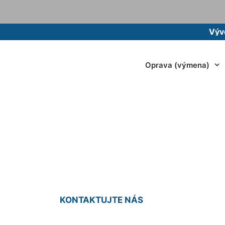
Vývoz žump
Oprava (výmena)
ž WC misy Bernol
KONTAKTUJTE NÁS