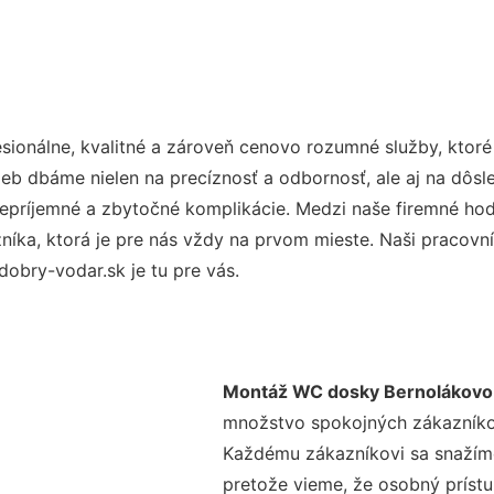
ionálne, kvalitné a zároveň cenovo rozumné služby, ktor
užieb dbáme nielen na precíznosť a odbornosť, ale aj na dôs
ríjemné a zbytočné komplikácie. Medzi naše firemné hodno
ka, ktorá je pre nás vždy na prvom mieste. Naši pracovníc
obry-vodar.sk je tu pre vás.
Montáž WC dosky Bernolákovo
množstvo spokojných zákazníkov 
Každému zákazníkovi sa snažíme
pretože vieme, že osobný príst