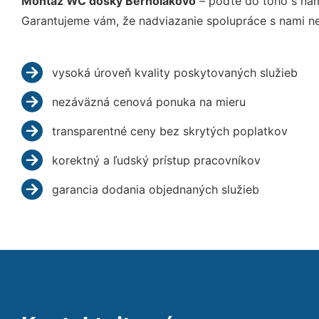
Montáž WC dosky Bernolákovo
– poďte do toho s nam
Garantujeme vám, že nadviazanie spolupráce s nami ne
vysoká úroveň kvality poskytovaných služieb
nezáväzná cenová ponuka na mieru
transparentné ceny bez skrytých poplatkov
korektný a ľudský prístup pracovníkov
garancia dodania objednaných služieb