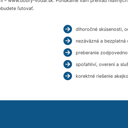
i – www.dobry-vodar.sk. Ponúkame vám prehľad hlavných v
budete ľutovať.
dlhoročné skúsenosti, 
nezáväzná a bezplatná 
preberanie zodpovednos
spoľahliví, overení a slu
korektné riešenie akejk