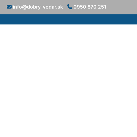
info@dobry-vodar.sk
0950 870 251
Montá