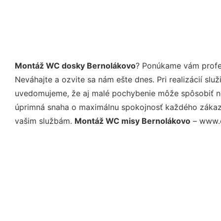
Montáž WC dosky Bernolákovo
? Ponúkame vám profes
Neváhajte a ozvite sa nám ešte dnes. Pri realizácií sl
uvedomujeme, že aj malé pochybenie môže spôsobiť nep
úprimná snaha o maximálnu spokojnosť každého zákazní
vašim službám.
Montáž WC misy Bernolákovo
– www.d