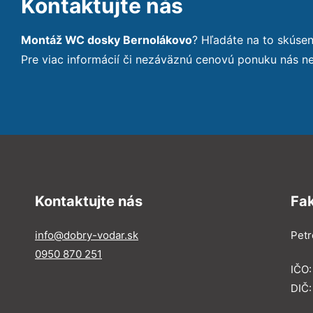
Kontaktujte nás
Montáž WC dosky Bernolákovo
? Hľadáte na to skúse
Pre viac informácií či nezáväznú cenovú ponuku nás n
Kontaktujte nás
Fa
info@dobry-vodar.sk
Petr
0950 870 251
IČO
DIČ