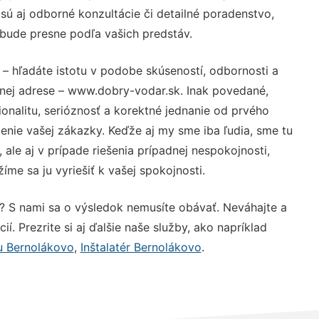
ú aj odborné konzultácie či detailné poradenstvo,
 bude presne podľa vašich predstáv.
– hľadáte istotu v podobe skúseností, odbornosti a
vnej adrese – www.dobry-vodar.sk. Inak povedané,
nalitu, serióznosť a korektné jednanie od prvého
nie vašej zákazky. Keďže aj my sme iba ľudia, sme tu
 ale aj v prípade riešenia prípadnej nespokojnosti,
me sa ju vyriešiť k vašej spokojnosti.
? S nami sa o výsledok nemusíte obávať. Neváhajte a
ií. Prezrite si aj ďalšie naše služby, ako napríklad
u Bernolákovo
,
Inštalatér Bernolákovo
.