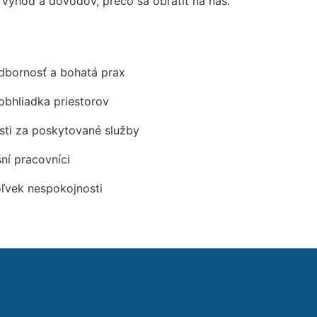
ýhod a dôvodov, prečo sa obrátiť na nás.
odbornosť a bohatá prax
obhliadka priestorov
ti za poskytované služby
šní pracovníci
oľvek nespokojnosti