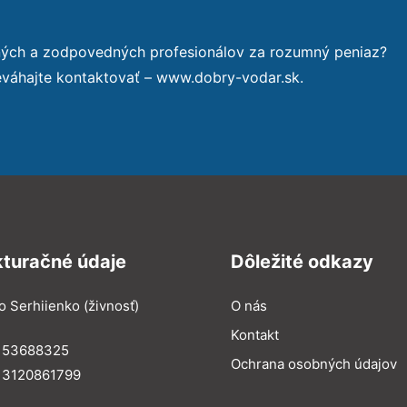
ných a zodpovedných profesionálov za rozumný peniaz?
eváhajte kontaktovať – www.dobry-vodar.sk.
kturačné údaje
Dôležité odkazy
o Serhiienko (živnosť)
O nás
Kontakt
: 53688325
Ochrana osobných údajov
: 3120861799