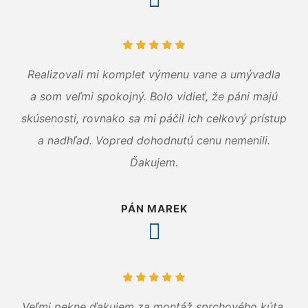
Realizovali mi komplet výmenu vane a umývadla
a som veľmi spokojný. Bolo vidieť, že páni majú
skúsenosti, rovnako sa mi páčil ich celkový prístup
a nadhľad. Vopred dohodnutú cenu nemenili.
Ďakujem.
PÁN MAREK
Veľmi pekne ďakujem za montáž sprchového kúta.