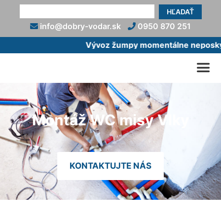
HĽADAŤ
info@dobry-vodar.sk
0950 870 251
Vývoz žumpy momentálne neposkytu
Montáž WC misy Vlky
KONTAKTUJTE NÁS