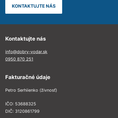
KONTAKTUJTE NÁS
Kontaktujte nás
info@dobry-vodar.sk
0950 870 251
Fakturačné údaje
Petro Serhiienko (živnosť)
IČO: 53688325
DIČ: 3120861799