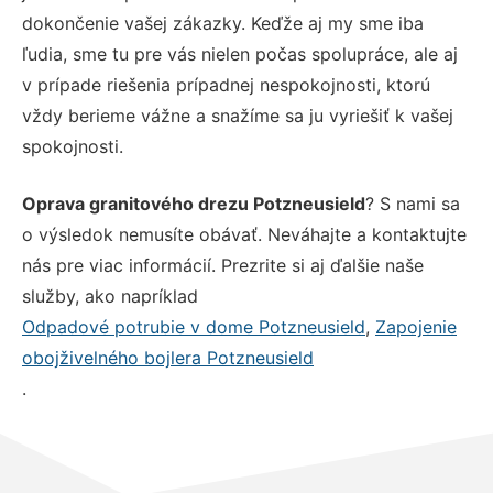
dokončenie vašej zákazky. Keďže aj my sme iba
ľudia, sme tu pre vás nielen počas spolupráce, ale aj
v prípade riešenia prípadnej nespokojnosti, ktorú
vždy berieme vážne a snažíme sa ju vyriešiť k vašej
spokojnosti.
Oprava granitového drezu Potzneusield
? S nami sa
o výsledok nemusíte obávať. Neváhajte a kontaktujte
nás pre viac informácií. Prezrite si aj ďalšie naše
služby, ako napríklad
Odpadové potrubie v dome Potzneusield
,
Zapojenie
obojživelného bojlera Potzneusield
.