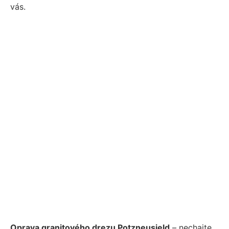
vás.
Oprava granitového drezu Potzneusield
– nechajte