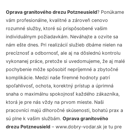
Oprava granitového drezu Potzneusield
? Ponúkame
vám profesionálne, kvalitné a zároveň cenovo
rozumné služby, ktoré sú prispôsobené vašim
individuálnym požiadavkám. Neváhajte a ozvite sa
nám ešte dnes. Pri realizácií služieb dbáme nielen na
precíznosť a odbornosť, ale aj na dôslednú kontrolu
vykonanej práce, pretože si uvedomujeme, že aj malé
pochybenie môže spôsobiť nepríjemné a zbytočné
komplikácie. Medzi naše firemné hodnoty patrí
spoľahlivosť, ochota, korektný prístup a úprimná
snaha o maximálnu spokojnosť každého zákazníka,
ktorá je pre nás vždy na prvom mieste. Naši
pracovníci majú dlhoročné skúsenosti, bohatú prax a
sú plne k vašim službám.
Oprava granitového
drezu Potzneusield
– www.dobry-vodar.sk je tu pre