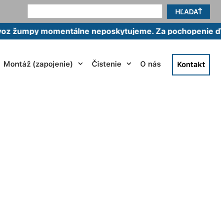
HĽADAŤ
py momentálne neposkytujeme. Za pochopenie ďakujem
Montáž (zapojenie)
Čistenie
O nás
Kontakt
ajská Lužná