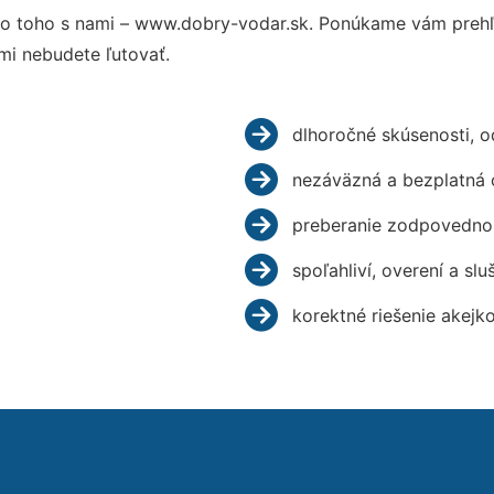
o toho s nami – www.dobry-vodar.sk. Ponúkame vám prehľa
mi nebudete ľutovať.
dlhoročné skúsenosti, 
nezáväzná a bezplatná 
preberanie zodpovednos
spoľahliví, overení a slu
korektné riešenie akejk