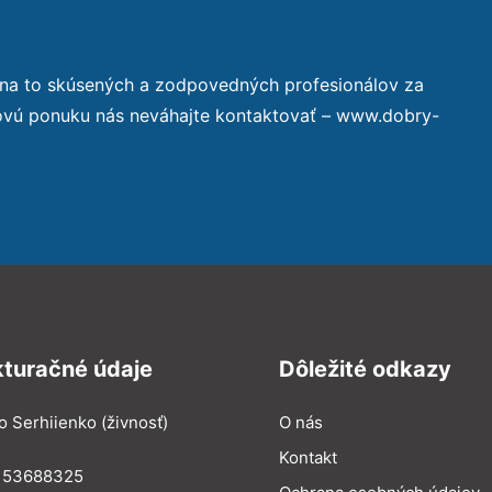
 na to skúsených a zodpovedných profesionálov za
novú ponuku nás neváhajte kontaktovať – www.dobry-
kturačné údaje
Dôležité odkazy
o Serhiienko (živnosť)
O nás
Kontakt
: 53688325