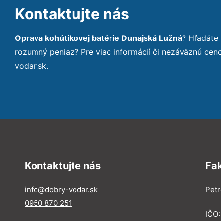
Kontaktujte nás
Oprava kohútikovej batérie Dunajská Lužná
? Hľadáte
rozumný peniaz? Pre viac informácií či nezáväznú ce
vodar.sk.
Kontaktujte nás
Fa
info@dobry-vodar.sk
Petr
0950 870 251
IČO