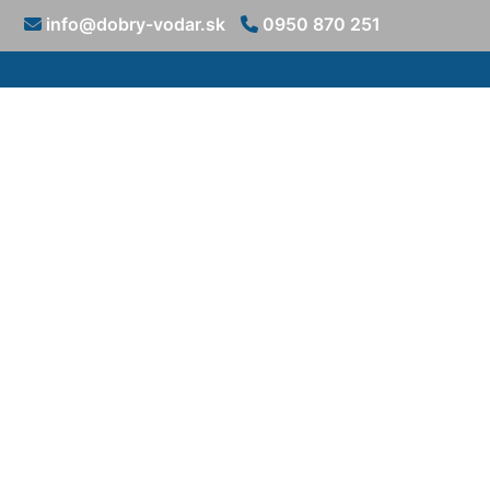
info@dobry-vodar.sk
0950 870 251
Oprava kohút