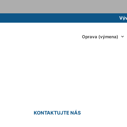
Vývoz žum
Oprava (výmena)
ikovej batérie Dun
KONTAKTUJTE NÁS