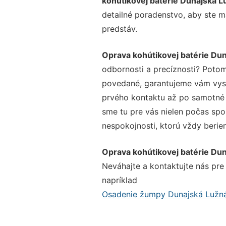
kohútikovej batérie Dunajská 
detailné poradenstvo, aby ste m
predstáv.
Oprava kohútikovej batérie Du
odbornosti a precíznosti? Potom
povedané, garantujeme vám vysok
prvého kontaktu až po samotné 
sme tu pre vás nielen počas spol
nespokojnosti, ktorú vždy beriem
Oprava kohútikovej batérie Du
Neváhajte a kontaktujte nás pre v
napríklad
Osadenie žumpy Dunajská Lužn