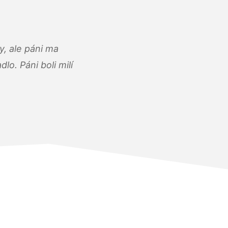
, ale páni ma
o. Páni boli milí