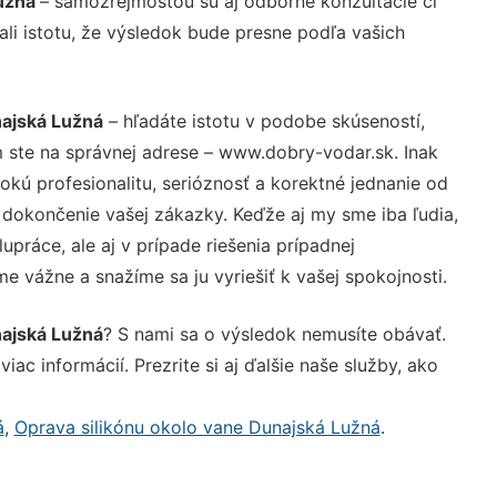
Lužná
– samozrejmosťou sú aj odborné konzultácie či
ali istotu, že výsledok bude presne podľa vašich
najská Lužná
– hľadáte istotu v podobe skúseností,
 ste na správnej adrese – www.dobry-vodar.sk. Inak
ú profesionalitu, serióznosť a korektné jednanie od
dokončenie vašej zákazky. Keďže aj my sme iba ľudia,
upráce, ale aj v prípade riešenia prípadnej
e vážne a snažíme sa ju vyriešiť k vašej spokojnosti.
najská Lužná
? S nami sa o výsledok nemusíte obávať.
iac informácií. Prezrite si aj ďalšie naše služby, ako
á
,
Oprava silikónu okolo vane Dunajská Lužná
.