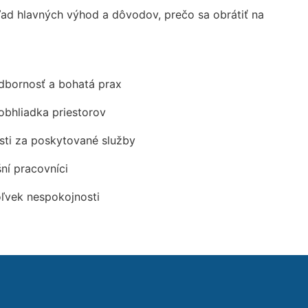
d hlavných výhod a dôvodov, prečo sa obrátiť na
odbornosť a bohatá prax
obhliadka priestorov
ti za poskytované služby
šní pracovníci
oľvek nespokojnosti