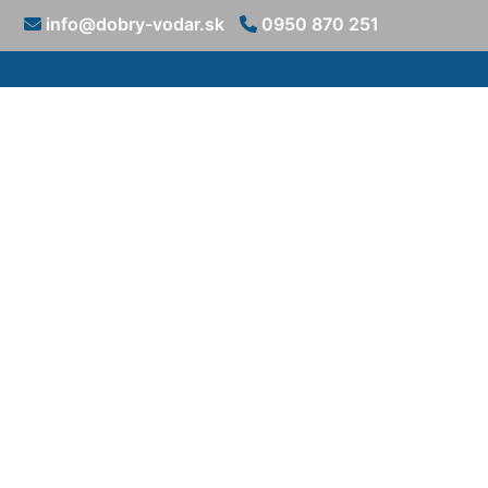
info@dobry-vodar.sk
0950 870 251
Oprava podo