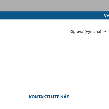
Vývoz žu
Oprava (výmena)
mietkovej batérie 
KONTAKTUJTE NÁS