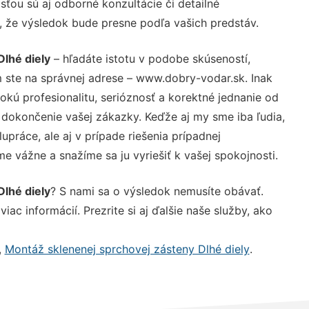
ťou sú aj odborné konzultácie či detailné
u, že výsledok bude presne podľa vašich predstáv.
lhé diely
– hľadáte istotu v podobe skúseností,
 ste na správnej adrese – www.dobry-vodar.sk. Inak
ú profesionalitu, serióznosť a korektné jednanie od
dokončenie vašej zákazky. Keďže aj my sme iba ľudia,
upráce, ale aj v prípade riešenia prípadnej
e vážne a snažíme sa ju vyriešiť k vašej spokojnosti.
lhé diely
? S nami sa o výsledok nemusíte obávať.
iac informácií. Prezrite si aj ďalšie naše služby, ako
,
Montáž sklenenej sprchovej zásteny Dlhé diely
.