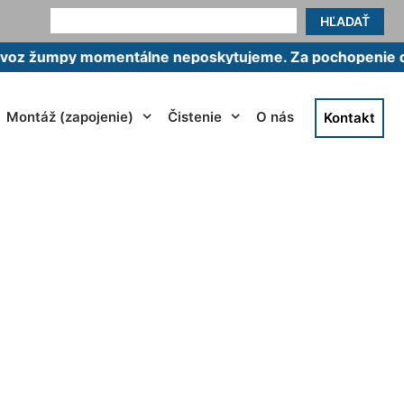
HĽADAŤ
mpy momentálne neposkytujeme. Za pochopenie ďakuje
Montáž (zapojenie)
Čistenie
O nás
Kontakt
Dlhé diely