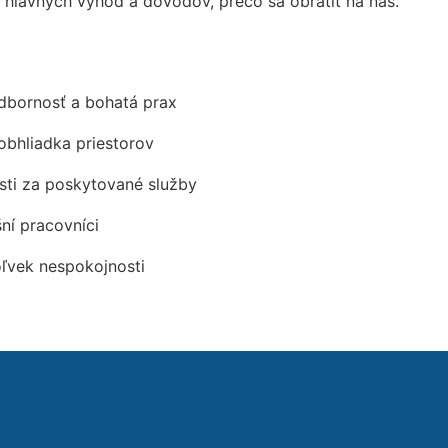
lavných výhod a dôvodov, prečo sa obrátiť na nás.
odbornosť a bohatá prax
obhliadka priestorov
ti za poskytované služby
šní pracovníci
oľvek nespokojnosti