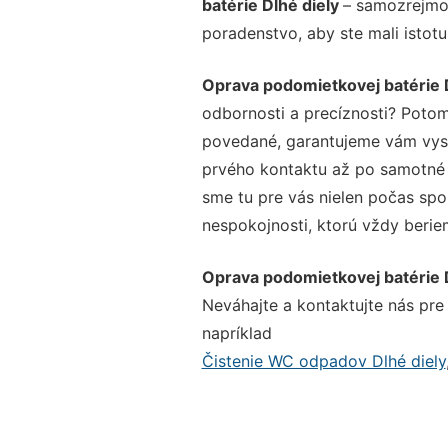
batérie Dlhé diely
– samozrejmos
poradenstvo, aby ste mali istot
Oprava podomietkovej batérie D
odbornosti a precíznosti? Potom
povedané, garantujeme vám vysok
prvého kontaktu až po samotné 
sme tu pre vás nielen počas spol
nespokojnosti, ktorú vždy beriem
Oprava podomietkovej batérie D
Neváhajte a kontaktujte nás pre v
napríklad
Čistenie WC odpadov Dlhé diely