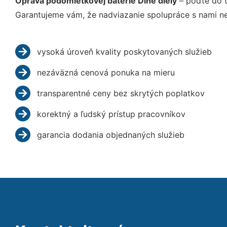
Oprava podomietkovej batérie Dlhé diely
– poďte do t
Garantujeme vám, že nadviazanie spolupráce s nami ne
vysoká úroveň kvality poskytovaných služieb
nezáväzná cenová ponuka na mieru
transparentné ceny bez skrytých poplatkov
korektný a ľudský prístup pracovníkov
garancia dodania objednaných služieb