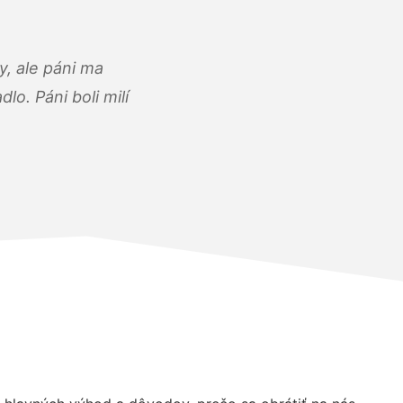
, ale páni ma
o. Páni boli milí