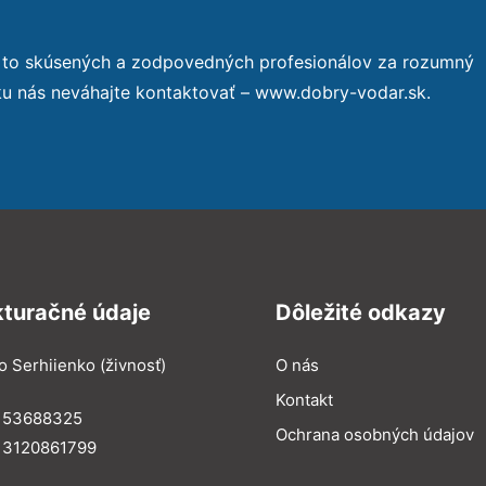
 to skúsených a zodpovedných profesionálov za rozumný
ku nás neváhajte kontaktovať – www.dobry-vodar.sk.
kturačné údaje
Dôležité odkazy
o Serhiienko (živnosť)
O nás
Kontakt
: 53688325
Ochrana osobných údajov
: 3120861799