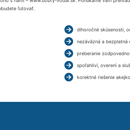
oho s nami – www.dobry-vodar.sk. Ponúkame vám prehľad h
budete ľutovať.
dlhoročné skúsenosti, 
nezáväzná a bezplatná 
preberanie zodpovednos
spoľahliví, overení a slu
korektné riešenie akejk