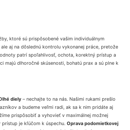
by, ktoré sú prispôsobené vašim individuálnym
 ale aj na dôslednú kontrolu vykonanej práce, pretože
noty patrí spoľahlivosť, ochota, korektný prístup a
i majú dlhoročné skúsenosti, bohatú prax a sú plne k
lhé diely
– nechajte to na nás. Našimi rukami prešlo
níkov a budeme veľmi radi, ak sa k nim pridáte aj
žíme prispôsobiť a vyhovieť v maximálnej možnej
 prístup je kľúčom k úspechu.
Oprava podomietkovej