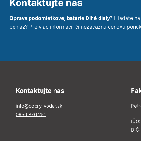
Kontaktujte nás
Oprava podomietkovej batérie Dlhé diely
? Hľadáte na
peniaz? Pre viac informácií či nezáväznú cenovú ponu
Kontaktujte nás
Fa
info@dobry-vodar.sk
Petr
0950 870 251
IČO
DIČ