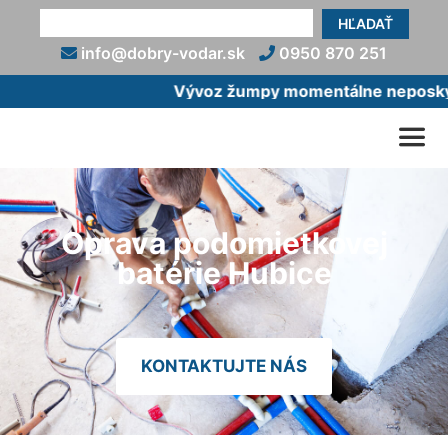
HĽADAŤ
info@dobry-vodar.sk
0950 870 251
Vývoz žumpy momentálne neposkytu
Oprava podomietkovej
batérie Hubice
KONTAKTUJTE NÁS