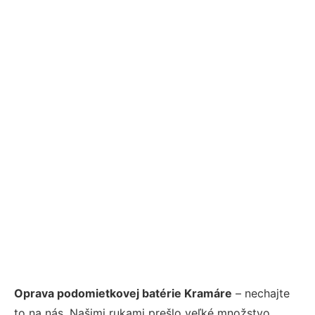
Oprava podomietkovej batérie Kramáre
– nechajte
to na nás. Našimi rukami prešlo veľké množstvo