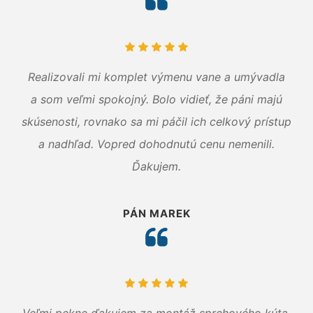
Realizovali mi komplet výmenu vane a umývadla
a som veľmi spokojný. Bolo vidieť, že páni majú
skúsenosti, rovnako sa mi páčil ich celkový prístup
a nadhľad. Vopred dohodnutú cenu nemenili.
Ďakujem.
PÁN MAREK
Veľmi pekne ďakujem za montáž sprchového kúta.