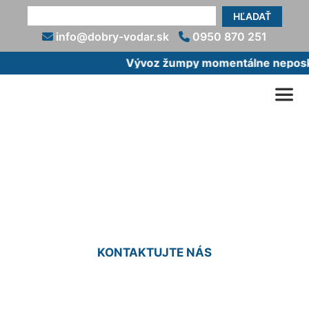
HĽADAŤ
info@dobry-vodar.sk
0950 870 251
Vývoz žumpy momentálne neposkyt
Oprava podomietkovej
batérie Kramáre
KONTAKTUJTE NÁS