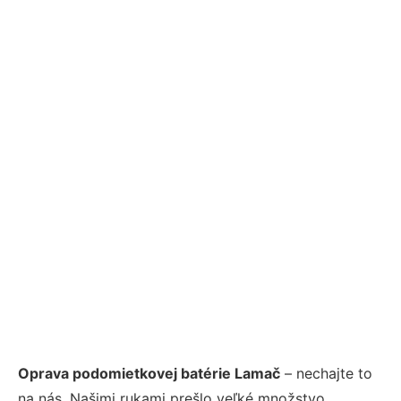
Oprava podomietkovej batérie Lamač
– nechajte to
na nás. Našimi rukami prešlo veľké množstvo