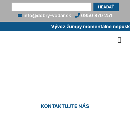
HĽADAŤ
info@dobry-vodar.sk
0950 870 251
Vývoz žumpy momentálne neposkytu
Oprava podomietkovej
batérie Lamač
KONTAKTUJTE NÁS