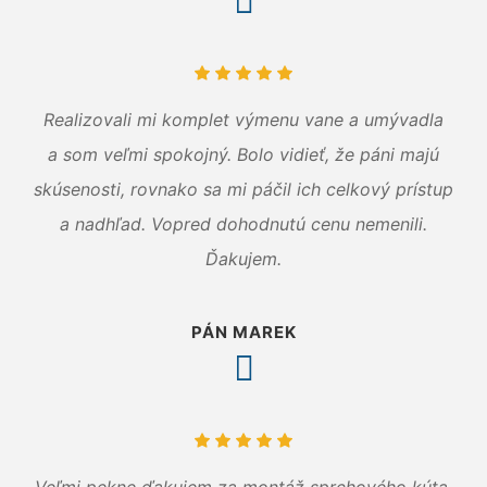
Realizovali mi komplet výmenu vane a umývadla
a som veľmi spokojný. Bolo vidieť, že páni majú
skúsenosti, rovnako sa mi páčil ich celkový prístup
a nadhľad. Vopred dohodnutú cenu nemenili.
Ďakujem.
PÁN MAREK
Veľmi pekne ďakujem za montáž sprchového kúta.