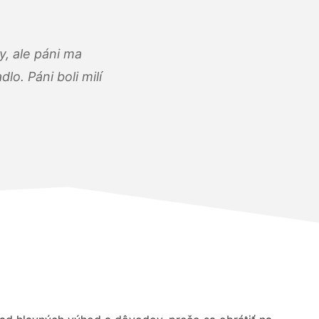
, ale páni ma
o. Páni boli milí