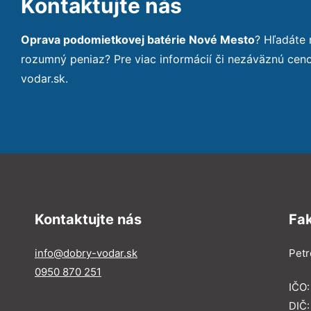
Kontaktujte nás
Oprava podomietkovej batérie Nové Mesto
? Hľadáte
rozumný peniaz? Pre viac informácií či nezáväznú ce
vodar.sk.
Kontaktujte nás
Fa
info@dobry-vodar.sk
Petr
0950 870 251
IČO
DIČ