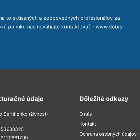
 na to skúsených a zodpovedných profesionálov za
novú ponuku nás neváhajte kontaktovať – www.dobry-
kturačné údaje
Dôležité odkazy
o Serhiienko (živnosť)
O nás
Kontakt
: 53688325
Ochrana osobných údajov
: 3120861799