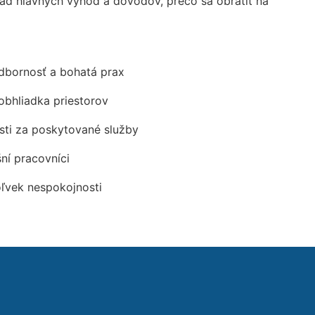
d hlavných výhod a dôvodov, prečo sa obrátiť na
odbornosť a bohatá prax
obhliadka priestorov
ti za poskytované služby
šní pracovníci
oľvek nespokojnosti