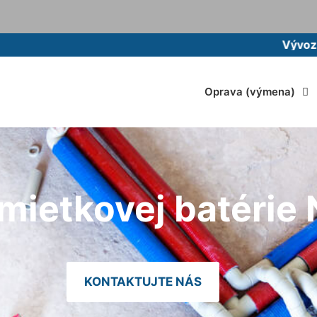
Vývoz žumpy mo
Oprava (výmena)
mietkovej batérie
KONTAKTUJTE NÁS