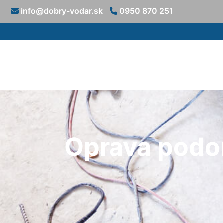
info@dobry-vodar.sk
0950 870 251
Oprava podo