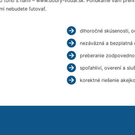
o toho s nami – www.dobry-vodar.sk. Ponúkame vám prehľa
mi nebudete ľutovať.
dlhoročné skúsenosti, 
nezáväzná a bezplatná 
preberanie zodpovednos
spoľahliví, overení a slu
korektné riešenie akejk