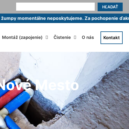
HĽADAŤ
mentálne neposkytujeme. Za pochopenie ďakujeme.
Montáž (zapojenie)
Čistenie
O nás
Kontakt
 Nové Mesto