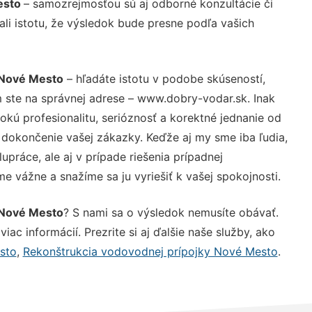
esto
– samozrejmosťou sú aj odborné konzultácie či
ali istotu, že výsledok bude presne podľa vašich
 Nové Mesto
– hľadáte istotu v podobe skúseností,
 ste na správnej adrese – www.dobry-vodar.sk. Inak
ú profesionalitu, serióznosť a korektné jednanie od
dokončenie vašej zákazky. Keďže aj my sme iba ľudia,
upráce, ale aj v prípade riešenia prípadnej
e vážne a snažíme sa ju vyriešiť k vašej spokojnosti.
 Nové Mesto
? S nami sa o výsledok nemusíte obávať.
iac informácií. Prezrite si aj ďalšie naše služby, ako
sto
,
Rekonštrukcia vodovodnej prípojky Nové Mesto
.