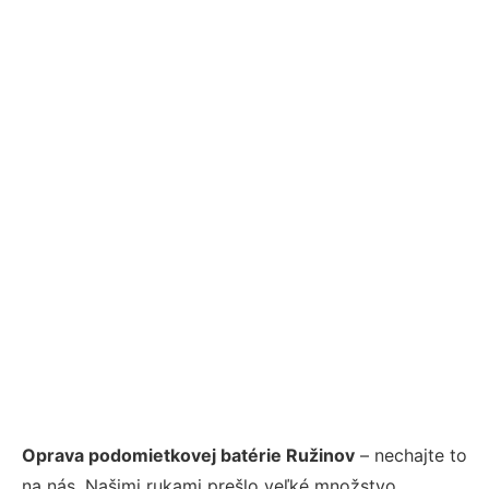
Oprava podomietkovej batérie Ružinov
– nechajte to
na nás. Našimi rukami prešlo veľké množstvo