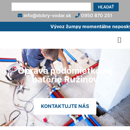
HĽADAŤ
info@dobry-vodar.sk
0950 870 251
Vývoz žumpy momentálne neposkytu
Oprava podomietkovej
batérie Ružinov
KONTAKTUJTE NÁS