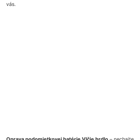
vás.
Oprava podomietkovej batérie Vlčie hrdlo
– nechajte