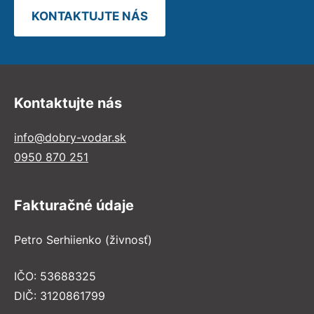
KONTAKTUJTE NÁS
Kontaktujte nás
info@dobry-vodar.sk
0950 870 251
Fakturačné údaje
Petro Serhiienko (živnosť)
IČO: 53688325
DIČ: 3120861799