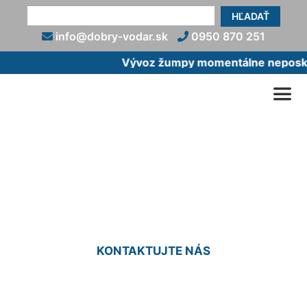
HĽADAŤ
info@dobry-vodar.sk
0950 870 251
Vývoz žumpy momentálne neposkyt
Oprava podomietkovej
batérie Vlčie hrdlo
KONTAKTUJTE NÁS