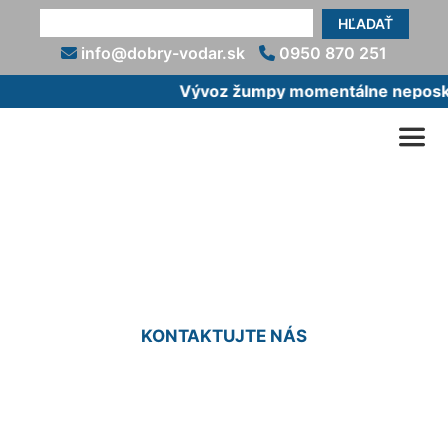
HĽADAŤ
info@dobry-vodar.sk
0950 870 251
Vývoz žumpy momentálne neposkyt
Oprava potrubia Tomášov
KONTAKTUJTE NÁS