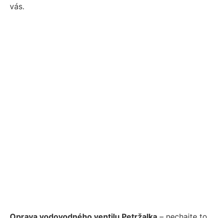
vás.
Oprava vodovodného ventilu Petržalka
– nechajte to