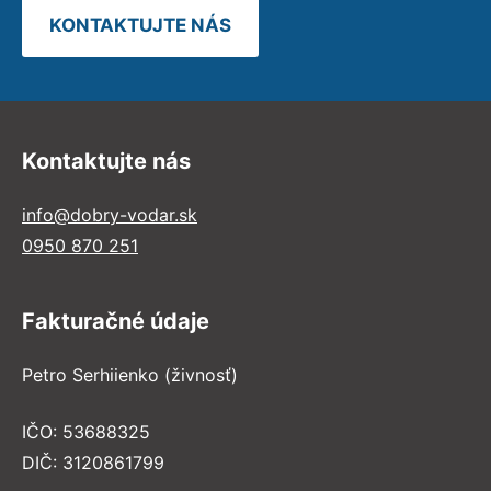
KONTAKTUJTE NÁS
Kontaktujte nás
info@dobry-vodar.sk
0950 870 251
Fakturačné údaje
Petro Serhiienko (živnosť)
IČO: 53688325
DIČ: 3120861799