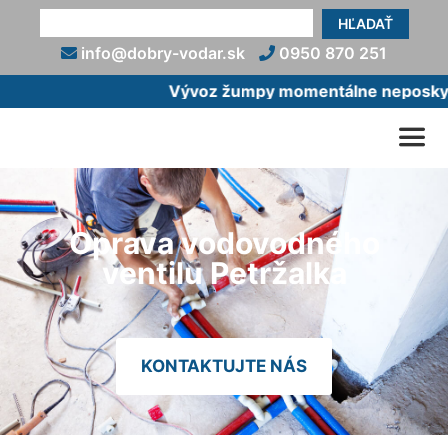
HĽADAŤ
info@dobry-vodar.sk
0950 870 251
Vývoz žumpy momentálne neposkytuj
Oprava vodovodného
ventilu Petržalka
KONTAKTUJTE NÁS