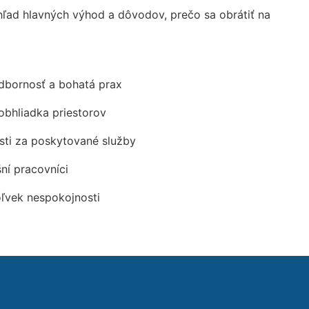
ad hlavných výhod a dôvodov, prečo sa obrátiť na
odbornosť a bohatá prax
obhliadka priestorov
ti za poskytované služby
šní pracovníci
oľvek nespokojnosti