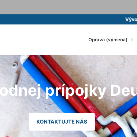
Vývoz žumpy m
Oprava (výmena)
odnej prípojky De
KONTAKTUJTE NÁS