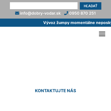
HĽADAŤ
info@dobry-vodar.sk
0950 870 251
Vývoz žumpy momentálne neposkytu
Oprava vodovodnej prípojky
Staré Mesto
KONTAKTUJTE NÁS