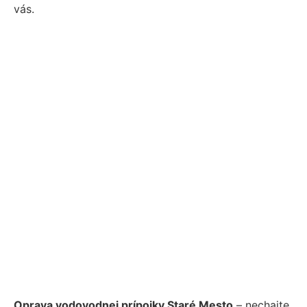
vás.
Oprava vodovodnej prípojky Staré Mesto
– nechajte