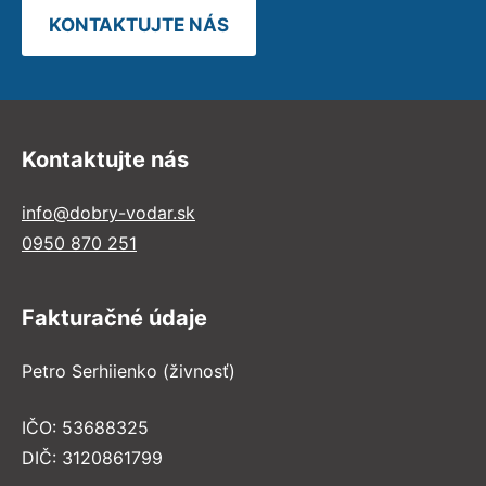
KONTAKTUJTE NÁS
Kontaktujte nás
info@dobry-vodar.sk
0950 870 251
Fakturačné údaje
Petro Serhiienko (živnosť)
IČO: 53688325
DIČ: 3120861799