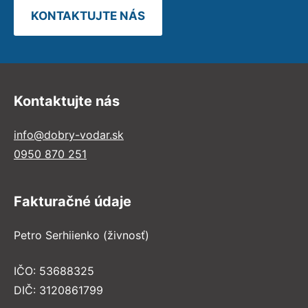
KONTAKTUJTE NÁS
Kontaktujte nás
info@dobry-vodar.sk
0950 870 251
Fakturačné údaje
Petro Serhiienko (živnosť)
IČO: 53688325
DIČ: 3120861799