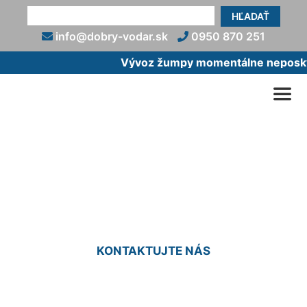
HĽADAŤ
info@dobry-vodar.sk
0950 870 251
Vývoz žumpy momentálne neposkytu
Oprava vodovodnej prípojky
Trnávka
KONTAKTUJTE NÁS