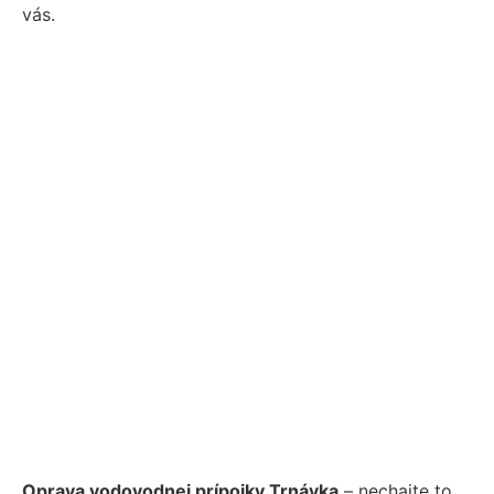
vás.
Oprava vodovodnej prípojky Trnávka
– nechajte to