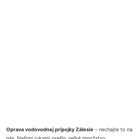
Oprava vodovodnej prípojky Zálesie
– nechajte to na
nás. Našimi rukami prešlo veľké množstvo