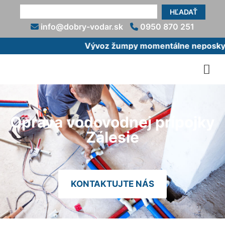
HĽADAŤ
info@dobry-vodar.sk
0950 870 251
Vývoz žumpy momentálne neposkytu
Oprava vodovodnej prípojky
Zálesie
KONTAKTUJTE NÁS