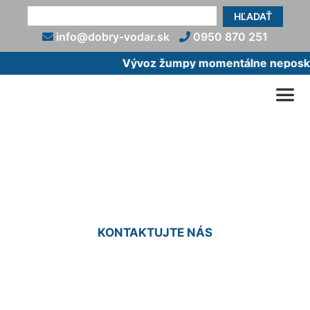
HĽADAŤ
info@dobry-vodar.sk
0950 870 251
Vývoz žumpy momentálne neposkyt
Oprava vody Kittsee
KONTAKTUJTE NÁS