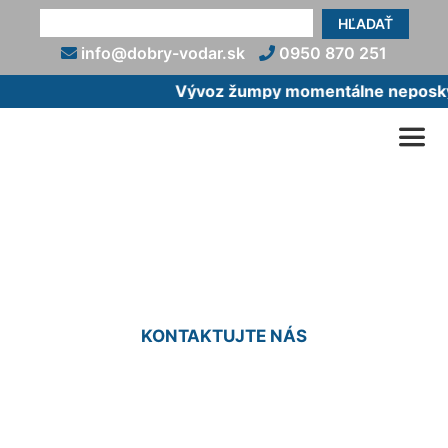
HĽADAŤ
info@dobry-vodar.sk
0950 870 251
Vývoz žumpy momentálne neposkytu
Oprava vody Kvetoslavov
KONTAKTUJTE NÁS