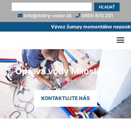
HĽADAŤ
info@dobry-vodar.sk
0950 870 251
Vývoz žumpy momentálne neposkytu
Oprava vody Miloslavov
KONTAKTUJTE NÁS