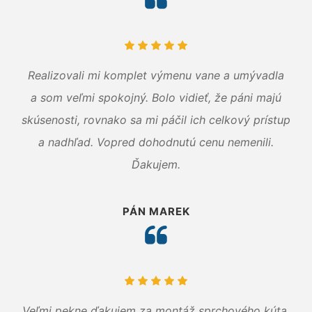
Realizovali mi komplet výmenu vane a umývadla
a som veľmi spokojný. Bolo vidieť, že páni majú
skúsenosti, rovnako sa mi páčil ich celkový prístup
a nadhľad. Vopred dohodnutú cenu nemenili.
Ďakujem.
PÁN MAREK
Veľmi pekne ďakujem za montáž sprchového kúta.