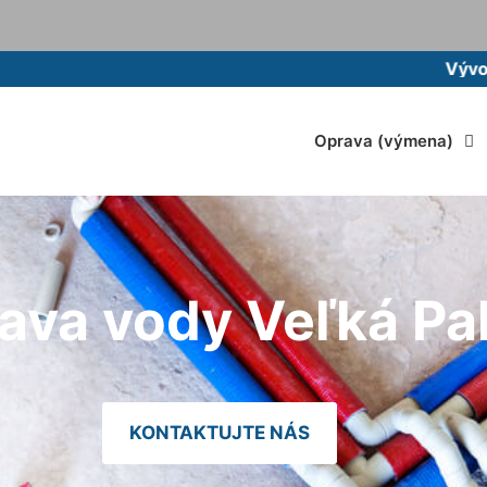
Vývoz žumpy m
Oprava (výmena)
ava vody Veľká Pa
KONTAKTUJTE NÁS