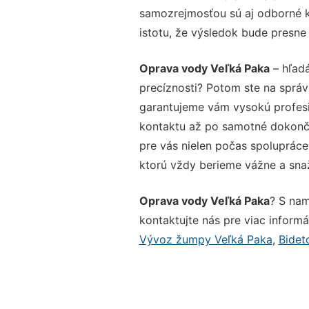
samozrejmosťou sú aj odborné ko
istotu, že výsledok bude presne
Oprava vody Veľká Paka
– hľadá
precíznosti? Potom ste na sprá
garantujeme vám vysokú profesio
kontaktu až po samotné dokonče
pre vás nielen počas spolupráce,
ktorú vždy berieme vážne a snaží
Oprava vody Veľká Paka
? S nam
kontaktujte nás pre viac informác
Vývoz žumpy Veľká Paka
,
Bidet