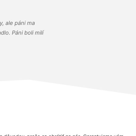
, ale páni ma
o. Páni boli milí