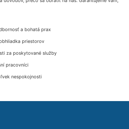
 dôvodov, prečo sa obrátiť na nás. Garantujeme vám,
odbornosť a bohatá prax
obhliadka priestorov
ti za poskytované služby
šní pracovníci
oľvek nespokojnosti