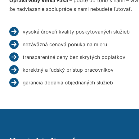
Oprava vody Veľká Paka
– poďte do toho s nami – ww
že nadviazanie spolupráce s nami nebudete ľutovať.
vysoká úroveň kvality poskytovaných služieb
nezáväzná cenová ponuka na mieru
transparentné ceny bez skrytých poplatkov
korektný a ľudský prístup pracovníkov
garancia dodania objednaných služieb