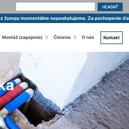
HĽADAŤ
omentálne neposkytujeme. Za pochopenie ďakujeme.
Montáž (zapojenie)
Čistenie
O nás
Kontakt
ka