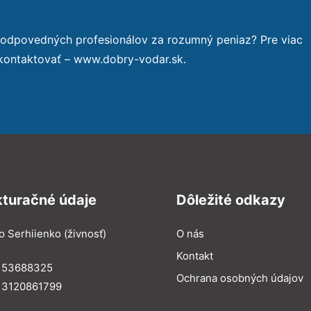
zodpovedných profesionálov za rozumný peniaz? Pre viac
 kontaktovať – www.dobry-vodar.sk.
kturačné údaje
Dôležité odkazy
o Serhiienko (živnosť)
O nás
Kontakt
: 53688325
Ochrana osobných údajov
: 3120861799