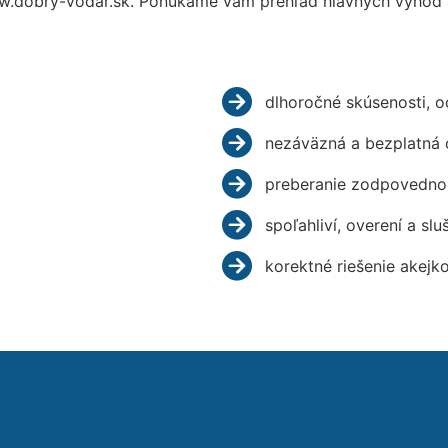
w.dobry-vodar.sk. Ponúkame vám prehľad hlavných výhod a
dlhoročné skúsenosti, 
nezáväzná a bezplatná 
preberanie zodpovednos
spoľahliví, overení a slu
korektné riešenie akejk