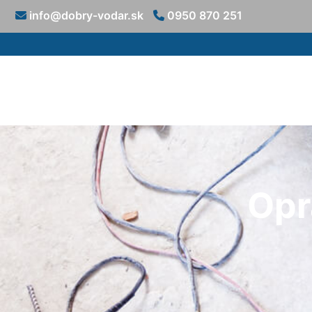
info@dobry-vodar.sk
0950 870 251
Opr