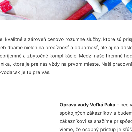
, kvalitné a zároveň cenovo rozumné služby, ktoré sú pr
užieb dbáme nielen na precíznosť a odbornosť, ale aj na dôs
ríjemné a zbytočné komplikácie. Medzi naše firemné hodno
ka, ktorá je pre nás vždy na prvom mieste. Naši pracovníc
odar.sk je tu pre vás.
Oprava vody Veľká Paka
– necha
spokojných zákazníkov a budeme 
zákazníkovi sa snažíme prispôso
vieme, že osobný prístup je kľ