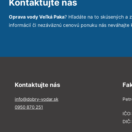
Kontaktujte nás
Oprava vody Veľká Paka
? Hľadáte na to skúsených a 
informácií či nezáväznú cenovú ponuku nás neváhajte
Kontaktujte nás
Fa
info@dobry-vodar.sk
Petr
0950 870 251
IČO
DIČ