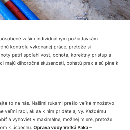
ispôsobené vašim individuálnym požiadavkám.
lednú kontrolu vykonanej práce, pretože si
ty patrí spoľahlivosť, ochota, korektný prístup a
i majú dlhoročné skúsenosti, bohatú prax a sú plne k
jte to na nás. Našimi rukami prešlo veľké množstvo
veľmi radi, ak sa k nim pridáte aj vy. Každému
biť a vyhovieť v maximálnej možnej miere, pretože
účom k úspechu.
Oprava vody Veľká Paka
–