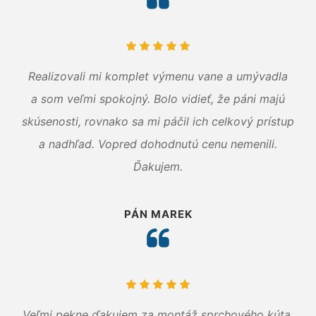
Realizovali mi komplet výmenu vane a umývadla
a som veľmi spokojný. Bolo vidieť, že páni majú
skúsenosti, rovnako sa mi páčil ich celkový prístup
a nadhľad. Vopred dohodnutú cenu nemenili.
Ďakujem.
PÁN MAREK
Veľmi pekne ďakujem za montáž sprchového kúta.