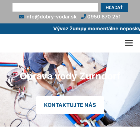
HĽADAŤ
info@dobry-vodar.sk
0950 870 251
Vývoz žumpy momentálne neposkytuj
Oprava vody Zurndorf
KONTAKTUJTE NÁS