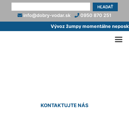
HĽADAŤ
info@dobry-vodar.sk
0950 870 251
Vývoz žumpy momentálne neposkytu
Oprava (starej) žumpy
Čenkovce
KONTAKTUJTE NÁS