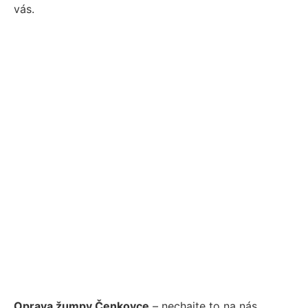
vás.
Oprava žumpy Čenkovce
– nechajte to na nás.