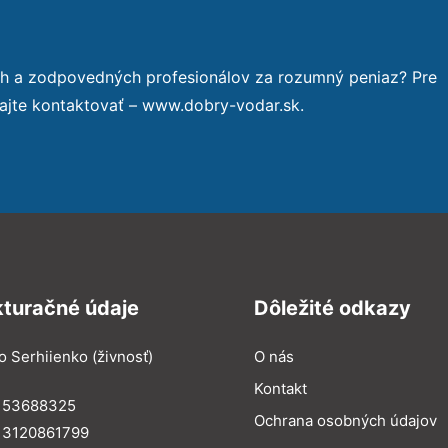
ch a zodpovedných profesionálov za rozumný peniaz? Pre
ajte kontaktovať – www.dobry-vodar.sk.
kturačné údaje
Dôležité odkazy
o Serhiienko (živnosť)
O nás
Kontakt
: 53688325
Ochrana osobných údajov
: 3120861799